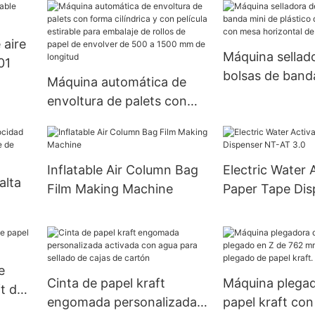
 aire
Máquina sellad
01
bolsas de band
Máquina automática de
plástico de cal
envoltura de palets con
con mesa horiz
forma cilíndrica y con
tamaño peque
película estirable para
embalaje de rollos de
Inflatable Air Column Bag
Electric Water 
papel de envolver de 500
alta
Film Making Machine
Paper Tape Dis
a 1500 mm de longitud
AT 3.0
je de
e
Cinta de papel kraft
Máquina plega
ft de
engomada personalizada
papel kraft co