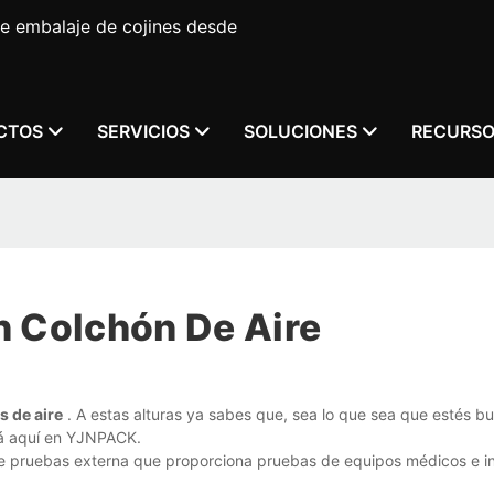
e embalaje de cojines desde
CTOS
SERVICIOS
SOLUCIONES
RECURS
n Colchón De Aire
s de aire
. A estas alturas ya sabes que, sea lo que sea que estés b
tá aquí en YJNPACK.
e pruebas externa que proporciona pruebas de equipos médicos e i