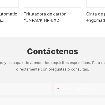
Automatic
Trituradora de cartón
Cinta de 
g
YJNPACK HP-EX2
engomada
activada
sellado d
Contáctenos
s y es capaz de atender los requisitos específicos. Para ob
directamente con preguntas o consultas.
Correo Electrónico