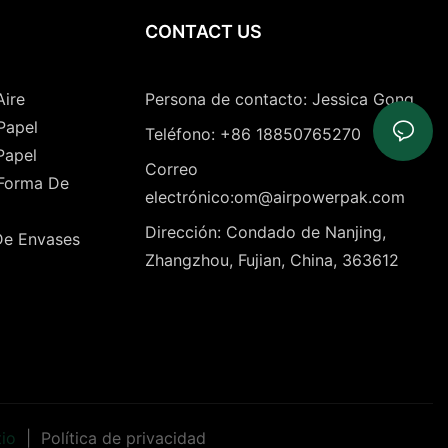
CONTACT US
Aire
Persona de contacto: Jessica Gong
Papel
Teléfono: +86 18850765270
Papel
Correo
 Forma De
electrónico:om@airpowerpak.com
Dirección: Condado de Nanjing,
De Envases
Zhangzhou, Fujian, China, 363612
tio
|
Política de privacidad