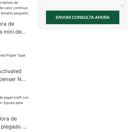
ENVIAR CONSULTA AHORA
ora de
a mini de
or continuo
ontal de
ño
Activated
penser NT-
dora de
n plegado en