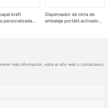
papel kraft
Dispensador de cinta de
 personalizada
embalaje portátil activado
 con agua para
por agua para el sellado de
e cajas de cartón
cajas.
tener más información, visite el sitio web o contáctenos