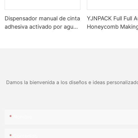
Dispensador manual de cinta
YJNPACK Full Full 
adhesiva activado por agua
Honeycomb Makin
para un embalaje eficiente
Machine
de cajas de cartón NT-800
Damos la bienvenida a los diseños e ideas personalizado
Nombre
Contenido