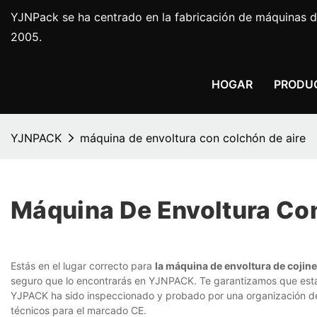
YJNPack se ha centrado en la fabricación de máquinas d
2005.
HOGAR
PRODU
YJNPACK
máquina de envoltura con colchón de aire
Máquina De Envoltura Co
Estás en el lugar correcto para
la máquina de envoltura de cojine
seguro que lo encontrarás en YJNPACK. Te garantizamos que es
YJPACK ha sido inspeccionado y probado por una organización d
técnicos para el marcado CE.