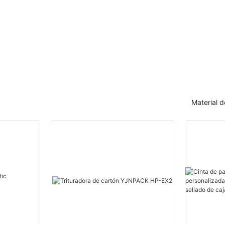
activada con agua para
Z de 762 mm. E
sellado de cajas de cartón
plegado de pape
Material 