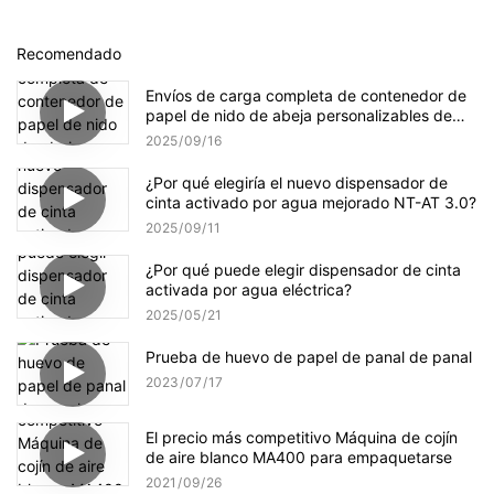
Recomendado
Envíos de carga completa de contenedor de
papel de nido de abeja personalizables de
YJNPACK
2025
09
16
¿Por qué elegiría el nuevo dispensador de
cinta activado por agua mejorado NT-AT 3.0?
2025
09
11
¿Por qué puede elegir dispensador de cinta
activada por agua eléctrica?
2025
05
21
Prueba de huevo de papel de panal de panal
2023
07
17
El precio más competitivo Máquina de cojín
de aire blanco MA400 para empaquetarse
2021
09
26