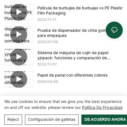
Película de burbujas de burbujas vs PE Plastic
Film Packaging
2023
11
17
Prueba de dispensador de cinta gomada
para empaques
2023
07
06
Sistema de máquina de cojín de papel
yjnpack: funciones y comparación de
selección de papel
2023
11
07
Papel de panal con diferentes colores
2024
04
26
We use cookies to ensure that we give you the best experience
on and off our website. please review our
Política De Privacidad
Copyright © 2026 Zhangzhou Air Power Packaging Equipment Co.,
Ltd. |
Mapa del sitio
|
Política de privacidad
Reject
Configuración de galletas
DE ACUERDO AHORA