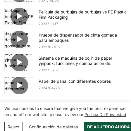
2021
09
26
Película de burbujas de burbujas vs PE Plastic
Film Packaging
2023
11
17
Prueba de dispensador de cinta gomada
para empaques
2023
07
06
Sistema de máquina de cojín de papel
yjnpack: funciones y comparación de
selección de papel
2023
11
07
Papel de panal con diferentes colores
2024
04
26
We use cookies to ensure that we give you the best experience
on and off our website. please review our
Política De Privacidad
Copyright © 2026 Zhangzhou Air Power Packaging Equipment Co.,
Ltd. |
Mapa del sitio
|
Política de privacidad
Reject
Configuración de galletas
DE ACUERDO AHORA