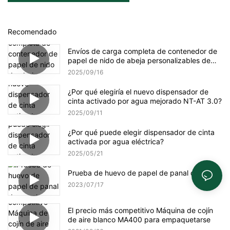
Recomendado
Envíos de carga completa de contenedor de
papel de nido de abeja personalizables de
YJNPACK
2025
09
16
¿Por qué elegiría el nuevo dispensador de
cinta activado por agua mejorado NT-AT 3.0?
2025
09
11
¿Por qué puede elegir dispensador de cinta
activada por agua eléctrica?
2025
05
21
Prueba de huevo de papel de panal de panal
2023
07
17
El precio más competitivo Máquina de cojín
de aire blanco MA400 para empaquetarse