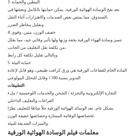
3. التبطين والحماية
بعد نفخ الوسادة الهوائية الورقية، يمكن حمايتها بالكامل وتعبئتها في
الصندوق، مما يمتص بعض الصدمات والاهتزازات أثناء النقل،
وتقليل مخاطر الضرر.
4. خفيف الوزن، متين، وقوي
تتميز وسادة الهواء الورقية بخفة وزنها ولها تأثير وقائي جيد، مما يقلل
من تكلفة نقل التغليف من الجانب،
وبالتالي تقليل تكلفة كل رابط.
5. حماية البيئة
المادة الخام للفقاعات الورقية هي ورق كرافت طبيعي، وهو قابل لإعادة
التدوير بنسبة 100٪ وقابل للتحلل البيولوجي.
التطبيقات:
التجارة الإلكترونية والتجزئة / الشحن والخدمات اللوجستية / ملء
الفراغات والتغليف الداخلي
بشكل عام، تعد الوسائد الهوائية الورقية حلاً شائعًا للتغليف نظرًا
لخصائصها الوقائية الممتازة وخصائصها خفيفة الوزن،
والميزات الصديقة للبيئة.
معلمات فيلم الوسادة الهوائية الورقية