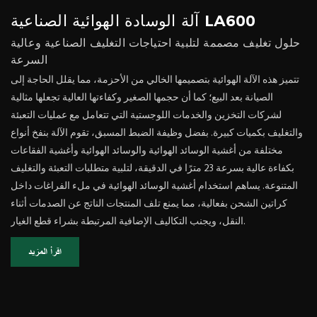
آلة الوسادة الهوائية الصناعية LA600
حلول تغليف مصممة لتلبية احتياجات التغليف الصناعية وعالية
السرعة
تتميز هذه الآلة الهوائية بتصميمها الخالي من الأحزمة، مما يقلل الحاجة إلى
الصيانة بعد البيع؛ كما أن حجمها الصغير وكفاءتها العالية تجعلها مثالية
لشركات التخزين والخدمات اللوجستية التي تتعامل مع عمليات التعبئة
والتغليف بكميات كبيرة. بفضل وظيفة الضبط المسبق، تقوم الآلة بنفخ أنواع
مختلفة من أغشية الوسائد الهوائية والوسائد الهوائية وأغشية الفقاعات
بكفاءة عالية بسرعة 23 مترًا في الدقيقة، لتلبية متطلبات التعبئة والتغليف
المتنوعة. يساهم استخدام أغشية الوسائد الهوائية في ملء الفراغات داخل
كراتين الشحن بفعالية، مما يمنع تلف المنتجات الناتج عن الصدمات أثناء
النقل، ويجنب التكاليف الإضافية المرتبطة بشراء قطع الغيار.
اقرأ المزيد