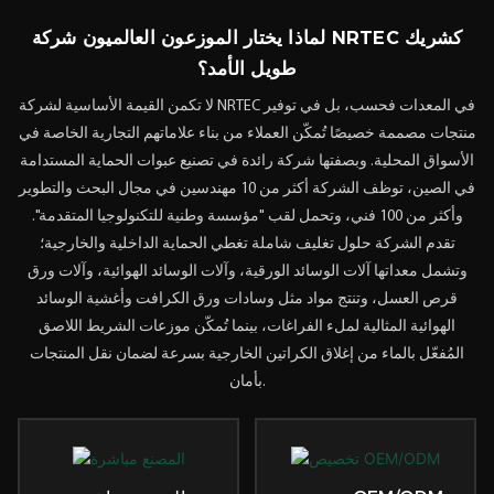
لماذا يختار الموزعون العالميون شركة NRTEC كشريك
طويل الأمد؟
لا تكمن القيمة الأساسية لشركة NRTEC في المعدات فحسب، بل في توفير
منتجات مصممة خصيصًا تُمكّن العملاء من بناء علاماتهم التجارية الخاصة في
الأسواق المحلية. وبصفتها شركة رائدة في تصنيع
عبوات الحماية المستدامة
في الصين، توظف الشركة أكثر من 10 مهندسين في مجال البحث والتطوير
وأكثر من 100 فني، وتحمل لقب "مؤسسة وطنية للتكنولوجيا المتقدمة".
تقدم الشركة حلول تغليف شاملة تغطي الحماية الداخلية والخارجية؛
وتشمل معداتها آلات الوسائد الورقية، وآلات الوسائد الهوائية، وآلات ورق
قرص العسل، وتنتج مواد مثل وسادات ورق الكرافت وأغشية الوسائد
الهوائية المثالية لملء الفراغات، بينما تُمكّن موزعات الشريط اللاصق
المُفعّل بالماء من إغلاق الكراتين الخارجية بسرعة لضمان نقل المنتجات
بأمان.