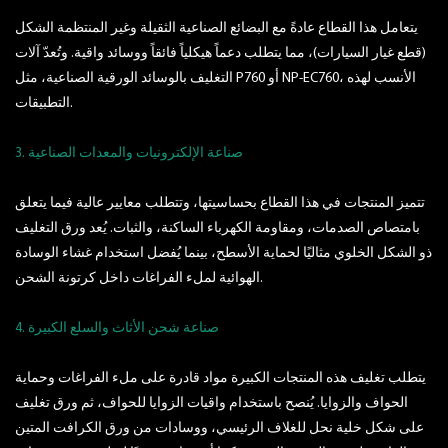
يتعامل هذا القطاع عادةً مع البضائع الصناعية الثقيلة وغير المنتظمة الشكل
(قطع غيار السيارات)، مما يتطلب دعماً هيكلياً فائقاً ووسائد واقية. وتُعدّ آلات
التغليف بالوسائد الورقية الصناعية، مثل P760 أو NP-EC760، الأنسب لهذه
التطبيقات.
3. صناعة الإلكترونيات والمعدات الصناعية
تتميز المنتجات في هذا القطاع بحساسيتها، وتتطلب معايير عالية فيما يتعلق
بامتصاص الصدمات، ومقاومة الكهرباء الساكنة، والثبات. يُعد ورق التغليف
ذو الشكل الخلوي مثاليًا لحماية الأسطح، بينما يُفضل استخدام غشاء الوسادة
الهوائية لملء الفراغات داخل كرتونة الشحن.
4. صناعة شحن الأثاث والسلع الكبيرة
يتطلب تغليف هذه المنتجات الكبيرة مواد قادرة على ملء الفراغات وحماية
الحواف والزوايا. يُنصح باستخدام واقيات الزوايا للحواف، ثم ورق تغليف
على شكل خلية نحل للغلاف الرئيسي، ووسادات من ورق الكرافت المتين