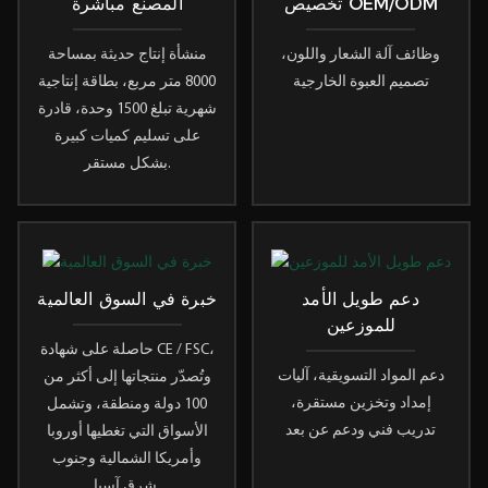
تخصيص OEM/ODM
المصنع مباشرة
وظائف آلة الشعار واللون،
منشأة إنتاج حديثة بمساحة
تصميم العبوة الخارجية
8000 متر مربع، بطاقة إنتاجية
شهرية تبلغ 1500 وحدة، قادرة
على تسليم كميات كبيرة
بشكل مستقر.
دعم طويل الأمد
خبرة في السوق العالمية
للموزعين
حاصلة على شهادة CE / FSC،
دعم المواد التسويقية، آليات
وتُصدّر منتجاتها إلى أكثر من
إمداد وتخزين مستقرة،
100 دولة ومنطقة، وتشمل
تدريب فني ودعم عن بعد
الأسواق التي تغطيها أوروبا
وأمريكا الشمالية وجنوب
شرق آسيا.