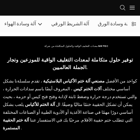
آلة وسادة الورق
آلة الشريط الورقي
آلة وسادة الهواء
معدات التغليف الواقية والحلول المتكاملة من شركة NRTEC
توفير حلول متكاملة لمعدات التغليف الواقية للموزعين وتجار
الجملة العالميين.
كواحد من الأفضل
مصنعي آلة ختم الأكياس البلاستيكية
، تقدم سلسلةنا بشكل
أساسي مختلف
آلات الختم كيس
، المعروف أيضًا باسم سدادات الحرارة ،
والتي تستخدم درجة حرارة وضغط ثابتة لإذابة وفتح فتح كيس أو حزمة ، بحيث
يمكن أن تشكل الحقيبة ختمًا مثاليًا وضيقًا. ال
آلة الختم للأكياس
يلعب بشكل
أساسي دورًا مهمًا في صناعة الأغذية أو الأدوية الطبية أو الصناعات المختلفة
التي تتطلب ختم حقيبة الأفلام. مرحبًا بك في الاستفسار عننا
آلة ختم الحقيبة
.
المستمرة