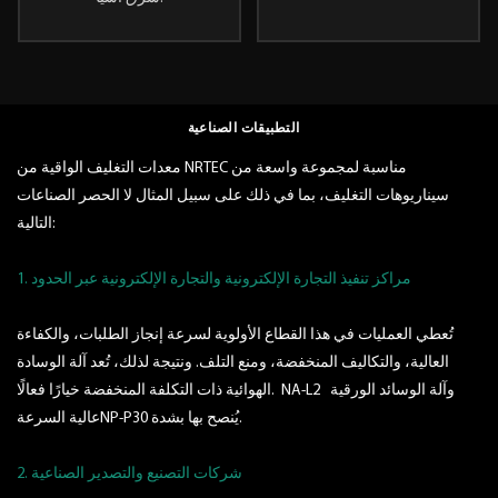
التطبيقات الصناعية
معدات التغليف الواقية من NRTEC مناسبة لمجموعة واسعة من
سيناريوهات التغليف، بما في ذلك على سبيل المثال لا الحصر الصناعات
التالية:
1. مراكز تنفيذ التجارة الإلكترونية والتجارة الإلكترونية عبر الحدود
تُعطي العمليات في هذا القطاع الأولوية لسرعة إنجاز الطلبات، والكفاءة
العالية، والتكاليف المنخفضة، ومنع التلف. ونتيجة لذلك، تُعد آلة الوسادة
وآلة الوسائد الورقية
NA-L2
الهوائية ذات التكلفة المنخفضة خيارًا فعالًا.
يُنصح بها بشدة.
NP-P30
عالية السرعة
2. شركات التصنيع والتصدير الصناعية