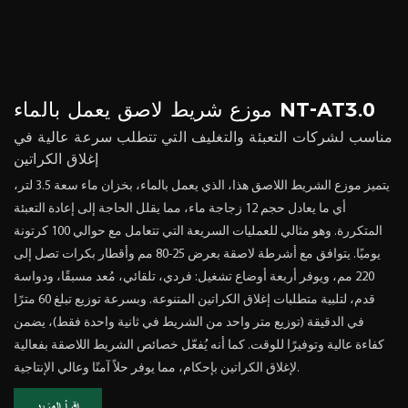
موزع شريط لاصق يعمل بالماء NT-AT3.0
مناسب لشركات التعبئة والتغليف التي تتطلب سرعة عالية في
إغلاق الكراتين
يتميز موزع الشريط اللاصق هذا، الذي يعمل بالماء، بخزان ماء سعة 3.5 لتر،
أي ما يعادل حجم 12 زجاجة ماء، مما يقلل الحاجة إلى إعادة التعبئة
المتكررة. وهو مثالي للعمليات السريعة التي تتعامل مع حوالي 100 كرتونة
يوميًا. يتوافق مع أشرطة لاصقة بعرض 25-80 مم وأقطار بكرات تصل إلى
220 مم، ويوفر أربعة أوضاع تشغيل: فردي، تلقائي، مُعد مسبقًا، ودواسة
قدم، لتلبية متطلبات إغلاق الكراتين المتنوعة. وبسرعة توزيع تبلغ 60 مترًا
في الدقيقة (توزيع متر واحد من الشريط في ثانية واحدة فقط)، يضمن
كفاءة عالية وتوفيرًا للوقت. كما أنه يُفعّل خصائص الشريط اللاصقة بفعالية
لإغلاق الكراتين بإحكام، مما يوفر حلاً آمنًا وعالي الإنتاجية.
اقرأ المزيد