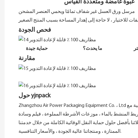
عبوة غامضة ومتعددة القياس
مرسل ورق العسل غير شفاف تمامًا ويحمي العنصر المشحن
فحص الجودة
ما يحدث؟
حماية جيدة
مقارنة
حول yjnpack
Zhangzhou Air Power Packaging Equipment Co. ، Ltd مخصصة للتسويق في جميع أنحاء العالم لمختلف معدات التعبئة والتغليف الواقية مع r&D Center ، مركز الإنتاج ، شبكات المبيعات العالمية ،
الشريط المنشط بالماء ، موزعات الأشرطة المملوءة ، فيلم وسادة
ائنا بأفضل حلول حماية النقل الوقائية الكاملة من خلال خدمتنا
الممتازة ، ومنتجاتنا عالية الجودة ، والأسعار التنافسية.