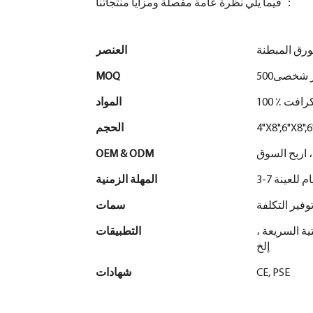
فيما يلي نظرة عامة مفصلة ومزايا منتجاتنا ：
ورق المبطنة
العنصر
 شخصى500
MOQ
 كرافت
المواد
الحجم
، اربح السوق
OEM & ODM
3 أيام للعينة
المهلة الزمنية
وفير التكلفة
سمات
تية السريعة ،
التطبيقات
إلخ
CE, PSE
شهادات