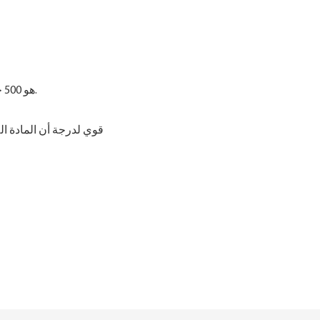
نحن نقبل العينة وترتيب التجربة. عادة ، لدينا MOQ هو 500 جهاز كمبيوتر.
قوي لدرجة أن المادة اللاصقة مغطاة بشريط من شريط القشر الواقي. لا لعق مطلوب