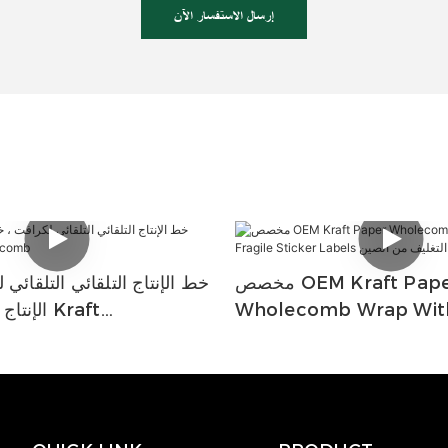
إرسال الاستفسار الآن
مخصص OEM Kraft Paper
خط الإنتاج التلقائي التلقائي
Wholecomb Wrap With
الإنتاج ل
Sticker Labels لمصنعي التغليف من
mb
الصين | Yjnpack