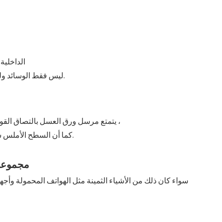
الداخلية
عبوة Envelope. ليس فقط الوسائد ولكن يعطي أيضًا نابضًا واقعيًا لحماية منتجاتك.
يتمتع مرسل ورق العسل بالتصاق القوي لإغلاق المنتج بحيث لا يسهل على المنتج أن ينزلق إلى الداخل ،
كما أن السطح الأملس سهل للدموع ، ويتم إعادة استخدامه وحمايته بيئيًا وموثوقًا به.
مجموعة
سواء كان ذلك من الأشياء الثمينة مثل الهواتف المحمولة وأجهزة الكمبيوتر أو العناصر الهشة مثل المنتجات الزجاجية ، يمكنها