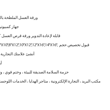
ورقة العسل الملطخة بال
جهاز كمبيوتر
100 ٪ قابلة لإعادة التدوير ورقة قرص العسل
4"X8",6"X8",6"X10",8"X12",10"X12",12"X16",14"X16", قبول تخصيص حجم
أنشئ علامتك التجارية 
-7
حزمة السلامة الصديقة للبيئة ، وختم قوي ، وت
مكتب البريد ، التجارة الإلكترونية ، متاجر الهدايا ، الخدمات اللوجس