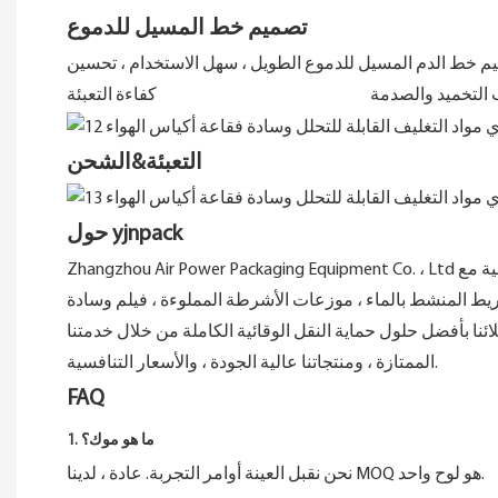
ل تصميم خط المسيل للدموع
التعبئة&الشحن
حول yjnpack
Zhangzhou Air Power Packaging Equipment Co. ، Ltd مخصصة للتسويق في جميع أنحاء العالم لمختلف معدات التعبئة والتغليف الواقية مع r&D Center ، مركز الإنتاج ، شبكات المبيعات العالمية ،
الشريط المنشط بالماء ، موزعات الأشرطة المملوءة ، فيلم وسادة
ائنا بأفضل حلول حماية النقل الوقائية الكاملة من خلال خدمتنا
الممتازة ، ومنتجاتنا عالية الجودة ، والأسعار التنافسية.
FAQ
1. ما هو موك؟
نحن نقبل العينة أوامر التجربة. عادة ، لدينا MOQ هو لوح واحد.