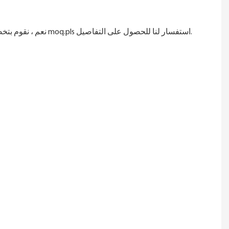
نعم ، نقوم بتخصيص الطباعة للأفلام ، يمكنك وضع شعارك ، رمز الاستجابة السريعة ، معلومات الاتصال في الطباعة. ولكن سيكون هناك تكلفة العفن و moq.pls استفسار لنا للحصول على التفاصيل.