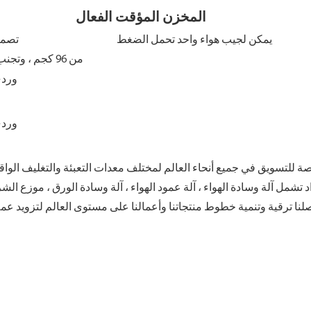
المخزن المؤقت الفعا
يمكن لجيب هواء واحد تحمل الضغط تصميم خط الدم المسيل للدموع الطويل ، سهل الاستخدام ، تحسين
من 96 كجم ، وتجنب التخميد والصدمة كفاءة التعبئة
واد تشمل آلة وسادة الهواء ، آلة عمود الهواء ، آلة وسادة الورق ، موزع 
واصلنا ترقية وتنمية خطوط منتجاتنا وأعمالنا على مستوى العالم لتزويد عمل