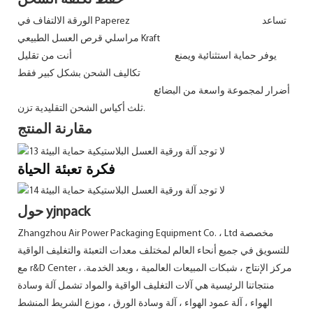
حفظ تكلفة الشحن
الورقة الالتفاف في Paperez تساعد
مراسلي قرص العسل الطبيعي Kraft
يوفر حماية استثنائية ويمنع أنت من تقليل
تكاليف الشحن بشكل كبير فقط
أضرار لمجموعة واسعة من البضائع
ثلث أكياس الشحن التقليدية تزن.
مقارنة المنتج
فكرة تعبئة الحياة
حول yjnpack
Zhangzhou Air Power Packaging Equipment Co. ، Ltd مخصصة
للتسويق في جميع أنحاء العالم لمختلف معدات التعبئة والتغليف الواقية
مع r&D Center ، مركز الإنتاج ، شبكات المبيعات العالمية ، وبعد الخدمة.
منتجاتنا الرئيسية هي آلات التغليف الواقية والمواد تشمل آلة وسادة
الهواء ، آلة عمود الهواء ، آلة وسادة الورق ، موزع الشريط المنشط