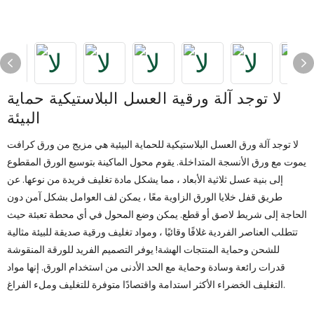
لا توجد آلة ورقية العسل البلاستيكية حماية
البيئة
لا توجد آلة ورق العسل البلاستيكية للحماية البيئية هي مزيج من ورق كرافت
يموت مع ورق الأنسجة المتداخلة. يقوم محول الماكينة بتوسيع الورق المقطوع
إلى بنية عسل ثلاثية الأبعاد ، مما يشكل مادة تغليف فريدة من نوعها. عن
طريق قفل خلايا الورق الزاوية معًا ، يمكن لف العوامل بشكل آمن دون
الحاجة إلى شريط لاصق أو قطع. يمكن وضع المحول في أي محطة تعبئة حيث
تتطلب العناصر الفردية غلافًا وقائيًا ، ومواد تغليف ورقية صديقة للبيئة مثالية
للشحن وحماية المنتجات الهشة! يوفر التصميم الفريد للورقة المنقوشة
قدرات رائعة وسادة وحماية مع الحد الأدنى من استخدام الورق. إنها مواد
التغليف الخضراء الأكثر استدامة واقتصادًا متوفرة للتغليف وملء الفراغ.