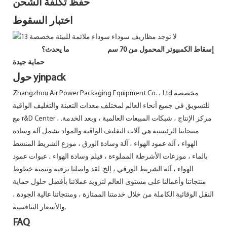
حفظ تكلفة الشحن
اختبار السقوط
إسقاط الكمبيوتر المحمول من 70 سم ما يحدث؟
حماية جيدة
حول yjnpack
Zhangzhou Air Power Packaging Equipment Co. ، Ltd مخصصة
للتسويق في جميع أنحاء العالم لمختلف معدات التعبئة والتغليف الواقية
مع r&D Center ، مركز الإنتاج ، شبكات المبيعات العالمية ، وبعد الخدمة.
منتجاتنا الرئيسية هي آلات التغليف الواقية والمواد تشمل آلة وسادة
الهواء ، آلة عمود الهواء ، آلة وسادة الورق ، موزع الشريط المنشط
بالماء ، موزعات الأشرطة المملوءة ، فيلم وسادة الهواء ، عبوات عمود
الهواء ، آلة الشريط الورقي ، إلخ. لقد واصلنا ترقية وتنمية خطوط
منتجاتنا وأعمالنا على مستوى العالم لتزويد عملائنا بأفضل حلول حماية
النقل الوقائية الكاملة من خلال خدمتنا الممتازة ، ومنتجاتنا عالية الجودة ،
والأسعار التنافسية.
FAQ