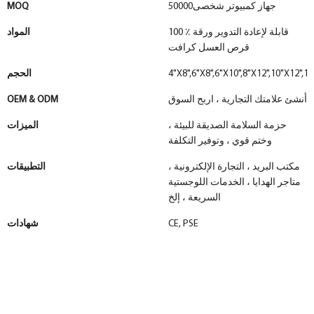
جهاز كمبيوتر شخصى50000
MOQ
100 ٪ قابلة لإعادة التدوير ورقة
المواد
قرص العسل كرافت
4"X8",6"X8",6"X10",8"X12",10"X12",1
الحجم
أنشئ علامتك التجارية ، اربح السوق
OEM & ODM
حزمة السلامة الصديقة للبيئة ،
الميزات
وختم قوي ، وتوفير التكلفة
مكتب البريد ، التجارة الإلكترونية ،
التطبيقات
متاجر الهدايا ، الخدمات اللوجستية
السريعة ، إلخ
CE, PSE
شهادات