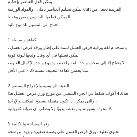
يمكن قفل العناصر بإحكام ،
يمكن تسليم العناصر بأمان ، والمواد الورقية Kraft الفريدة تجعل من
الممكن قطعها باليد دون مقص وفقط
تحتاج إلى المسيل للدموع باليد.
1. كفاءة وبسيطة
باستخدام لفة ورقية قرص العسل لتمتد على إطار ورقة قرص العسل ،
يمكن تعبئتها في أي وقت ولديها ليونة قوية
لا يحتاج إلا إلى سحب واحد ، لفة واحدة ، ودموع واحدة لإكمال العبوة ،
مما يحسن كفاءة التغليف بنسبة 25 ٪ على الأقل.
2. التعبئة الرئيسية والإخراج المستقر
هناك 4 أكواب شفط في الجزء السفلي من موزع ورق قرص العسل هذا
، والتي يمكن أن تكون متصلة بسطح المكتب والإرادة
لا تتحرك بسهولة. يتم تعبئته يدويًا ولا يتطلب أي صيانة كهربائية.
3. وفر المساحة والتكلفة
تحتوي تغليف ورق قرص العسل على بصمة صغيرة وتزيد من سعة