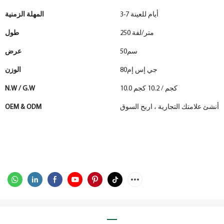
3-7 أيام للعينة
المهلة الزمنية
250 متر/لفة
طول
سم50
عرض
جي إس إم80
الوزن
10.0 كجم / 10.2 كجم
N.W / G.W
أنشئ علامتك التجارية ، اربح السوق
OEM & ODM