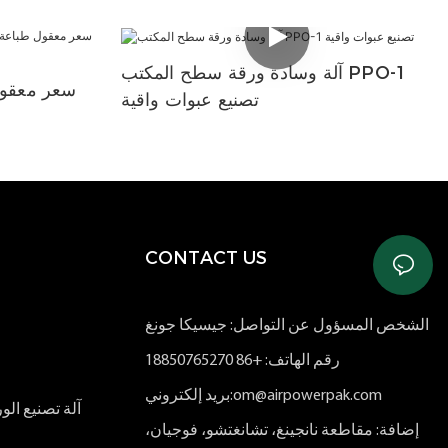
آلة وسادة ورقة سطح المكتب PPO-1
سعر معقول
تصنيع عبوات واقية
CONTACT US
الشخص المسؤول عن التواصل: جيسيكا جونغ
رقم الهاتف: +86 18850765270
بريد إلكتروني:om@airpowerpak.com
آلة تصنيع ا
إضافة: مقاطعة نانجينغ، تشانغتشو، فوجيان،