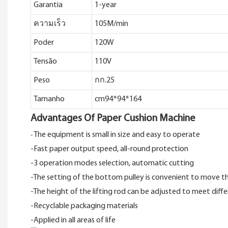
Garantia
1-year
ความเร็ว
105M/min
Poder
120W
Tensão
110V
Peso
กก.25
Tamanho
cm94*94*164
Advantages Of Paper Cushion Machine
The equipment is small in size and easy to operate
-
-Fast paper output speed, all-round protection
-3 operation modes selection, automatic cutting
-The setting of the bottom pulley is convenient to move t
-The height of the lifting rod can be adjusted to meet dif
-Recyclable packaging materials
-Applied in all areas of life