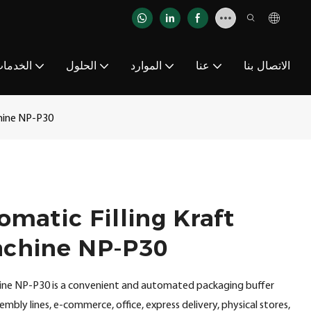
الاتصال بنا
عنا
الموارد
الحلول
الخدما
chine NP-P30
matic Filling Kraft
achine NP-P30
ine NP-P30 is a convenient and automated packaging buffer
ssembly lines, e-commerce, office, express delivery, physical stores,