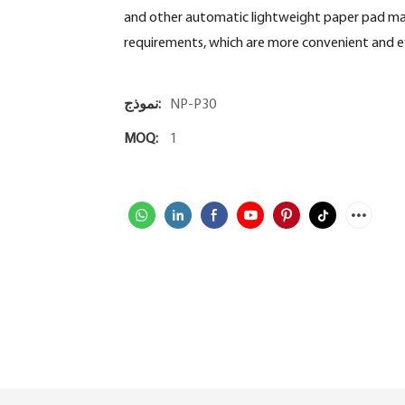
and other automatic lightweight paper pad mac
requirements, which are more convenient and eff
NP-P30
نموذج:
MOQ:
1