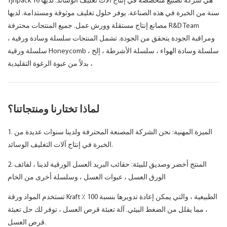
Yjnpack هي شركة تصنيع متخصصة في إنتاج آلات تغليف الوسائد. لديها 16
سنة من الخبرة في هذه الصناعة. يوفر حلول تغليف موثوقة ومستدامة. لديها
مصانع إنتاج مستقلة وورش عمل. جميع المنتجات محترفة R&D Team
ومراقبة الجودة يتحقق من الجودة. تشمل المنتجات سلسلة وسادة ورقية ،
سلسلة ورقية Honeycomb ، سلسلة وسادة الهواء ، سلسلة الأشرطة ، إلخ
، بدلاً من عبوة الرغوة التقليدية
لماذا تختارنا ومنتجاتنا؟
1. الميزة المهنية: نحن الشركة المصنعة المحترفة ولدينا سنوات عديدة من
الخبرة في إنتاج آلات التغليف الوسائد.
2. المنتج أخضر وصديق للبيئة: حقائب البريد العسل الورقية لدينا ، لفائف
الورق العسل ، عبوات العسل ، وسلسلة أخرى من الخام
تستخدم المواد ورقة Kraft الطبيعية ، والتي يمكن إعادة تدويرها بنسبة 100 ٪
، مما يقلل من الضغط البيئي. آلة تعبئة قرص العسل ، توفر لك حل تعبئة
قرص العسل.