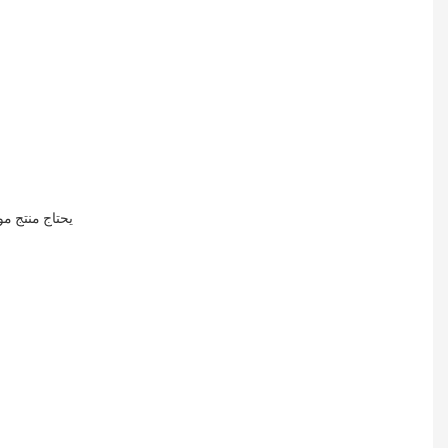
يحتاج منتج موزع ملف قرص العسل هذا فقط إلى تمديد ورق قرص العسل ، وتحويله إلى شكل قرص العسل