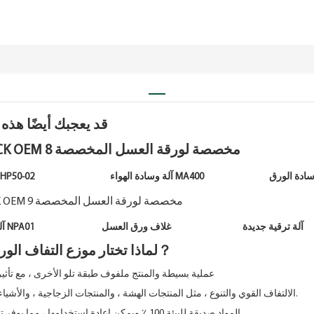
قد يعجبك أيضًا هذه 
آلة عمود الهواء NPA01 آلة ترقية جديدة غلاف ورق العسل
لماذا تختار موزع التفاف الورق العسل？
*عملية بسيطة والمنتج ملفوف طبقة تلو الأخرى ، مع تأثير
*الالتفاف القوي والتنوع ، مثل المنتجات الهشة ، والمنتجات الزجاجية ، والأشياء الثمينة ، إلخ.
*المواد صديقة للبيئة 100 ٪ ويمكن إعادة استخدامها ، مما يوفر تكاليف المواد