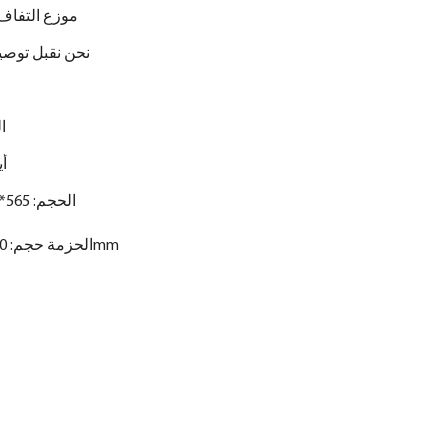
موزع التفاف
نحن نقبل توصي
ا
-7
الحجم: 565*235*160 مم
الحزمة حجم: 580*260*180mm