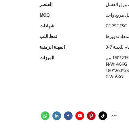
 ورق العسل
العنصر
ل مربع واحد
MOQ
CE,PSE,FSC
شهادات
لمعاد تدويرها
نمط اللب
3 أيام للعينة
المهلة الزمنية
الميزات
N/W: 4.8KG
G.W: 6KG