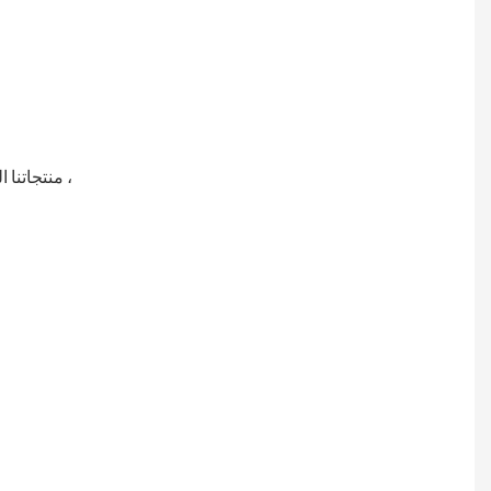
نحن شركة yjnpack ، منتجاتنا الرئيسية هي ورقة العسل ، آلة قرص العسل ، موزع ورق العسل ،