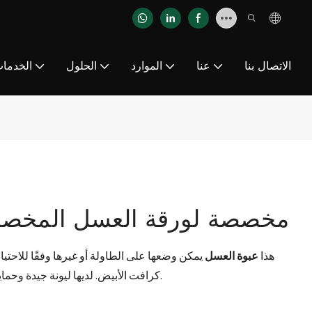
الاتصال بنا
عنا
الموارد
الحلول
الخدما
YJNPACK OEM مخصصة لورقة العسل المخ
هذا
عبوة العسل
يمكن وضعها على الطاولة أو غيرها وفقًا للاح
كرافت الأبيض. لديها ليونة جيدة وحماية قوية ، وليس من السهل تحريك المنتج أثناء النقل.