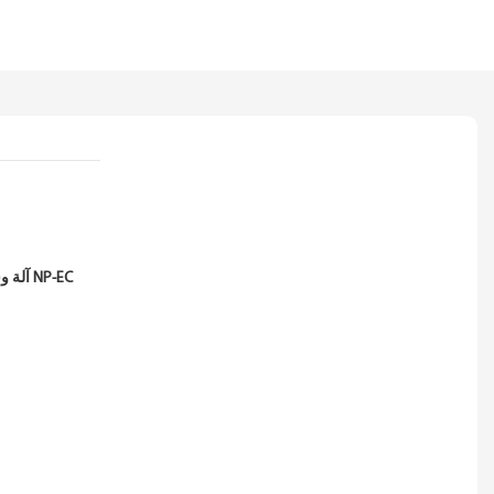
ورقة العسل HP50-02 آلة وسادة الهواء MA400 آلة وسادة الورق NP-EC