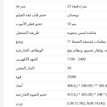
23 متر/دقيقة
سرعة
بوصتان
حجم قلب لفة الفيلم
10 مم
حجم قطر الأنبوب
شاشة لمس سعوية
طريقة التشغيل
11 معلمات مُسبقة الضبط
وضع
، وإطار تجميع، ونظام نفخ
الوظائف الخارجية
110V - 240V
الجهد االكهربى
3A
التيار المقنن
350W
قوة
406 (L) * 340 (W) ** 385 (
أبعاد
415 (L) * 365 (W) * 348 * 
حجم العبوة الخارجية
G.W:15.3KG, N.W:14.5KG
وزن