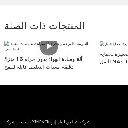
المنتجات ذات الصلة
صغيرة لحماية
آلة وسادة الهواء بدون حزام 16 مترًا/
لنقل NA-L1
دقيقة معدات التغليف قابلة للنفخ
تأسست شركة YJNPACK (شركة شيامن لينك إير