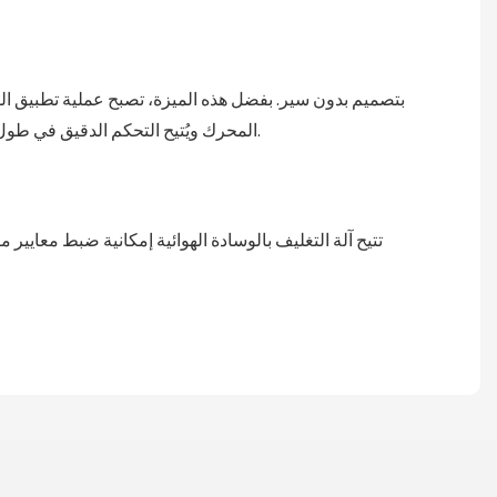
المحرك ويُتيح التحكم الدقيق في طول لفة الفيلم. ويُساهم مستشعر درجة الحرارة المزدوج المُدمج في تقليل مشاكل ما بعد البيع وخفض تكلفة شراء بعض المواد الاستهلاكية.
تتيح آلة التغليف بالوسادة الهوائية إمكانية ضبط معايي