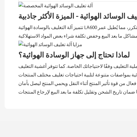
يف الوسائد الهوائية - الميزة الأكثر جاذبية
تتميز آلة التغليف بالوسادة الهوائية LA600 بتصميم بدون سير. بفضل هذه الميزة، تصبح عملية تطبيق الفيلم أسرع وأسهل. كما أن هذا التصميم لا يتطلب استبدال السير بشكل متكرر، مما يُطيل عمر
لماذا تحتاج إلى جهاز الوسادة الهوائية؟
ة التغليف وفقًا لاحتياجاتك الخاصة. كما تتوفر أغشية التغليف