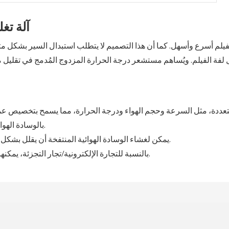
آلة تغل
ر متعددة، مثل السرعة وحجم الهواء ودرجة الحرارة، مما يسمح بتخصيص عملي
بالوسادة الهوائية بمواصفات متنوعة لتلبية احتياجات تغليف مختلف المنتجات.
يمكن لغشاء الوسادة الهوائية المنتفخة أن يقلل بشكل فعال من قوة تأثير المنتج أثناء النقل ويحمي المنتج ليصل بأمان.
بالنسبة للتجارة الإلكترونية/تجار التجزئة، يمكنها ضمان تاريخ الشحن وتقليل تكلفة ما بعد البيع لإرجاع المنتجات.