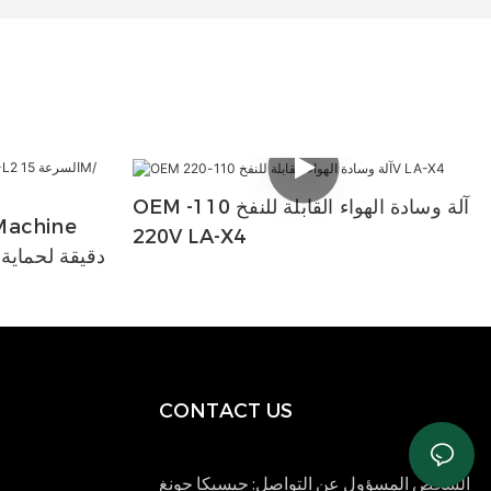
OEM آلة وسادة الهواء القابلة للنفخ 110-
Machine
220V LA-X4
NA-L2 السرعة 15M/دقيقة لح
CONTACT US
الشخص المسؤول عن التواصل: جيسيكا جونغ