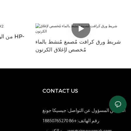
شريط ورق كرافت مُصمغ مُنشط بالماء
مُخصص لإغلاق الكرتون
CONTACT US
الشخص المسؤول عن التواصل: جيسيكا جونغ
رقم الهاتف: +86 18850765270