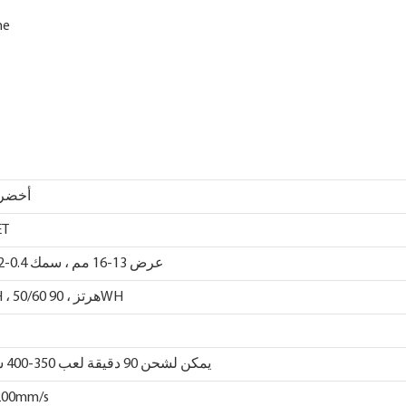
أخضر 
ET
عرض 13-16 مم ، سمك 0.4-1.2 مم
5.0AH ، 50/60 هرتز ، 90WH
C
يمكن لشحن 90 دقيقة لعب 350-400 شريط
200mm/s