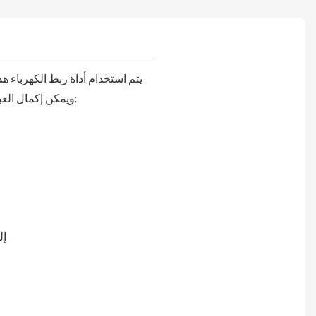
يتم استخدام أداة ربط الكهرباء هذه بناءً على شحن البطارية. عندما يتم شحنها بالكامل لمدة 90 دقيقة ، يمكن أن تربط 350-400 أشرطة ربط
(في ظل الظروف العادية). يمكن أن تصل قوة السحب القصوى إلى 3200N ، ويمكن إكمال العبوة في خطوتين فقط. تصنيف:
3.