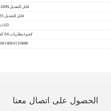
400-3200N قابل للتعديل
0.5-3.5S قابل للتعديل
دفع زر LED
3.7 كجم+بطاريات 0.6 كجم
0XW140XH135MM
الحصول على اتصال معنا