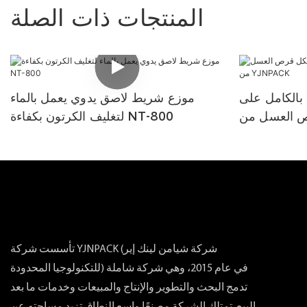
المنتجات ذات الصلة
 بالكامل على
موزع شريط لاصق يدوي يعمل بالماء
لتغليف الكرتون بكفاءة NT-800
تأسست شركة YJNPACK (شركة شيامن لينك إير
للتكنولوجيا المحدودة) في عام 2015، وهي شركة شاملة
تدمج البحث والتطوير والإنتاج والمبيعات وخدمات ما بعد
البيع. تمتلك الشركة مصنعًا واسع النطاق تزيد مساحته عن