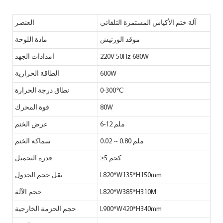
آلة ختم الأكياس المستمرة التلقائي
العنصر
موقد الورنيش
مادة اللوحة
220V 50Hz 680W
امدادات الجهد
600W
الطاقة الحرارية
0-300℃
نطاق درجة الحرارة
80W
قوة المحرك
6-12 ملم
عرض الختم
0.02 ~ 0.80 ملم
سماكة الختم
≥5 كجم
قدرة التحميل
L820*W135*H150mm
نقل حجم الجدول
L820*W385*H310M
حجم الآلة
L900*W420*H340mm
حجم الحزمة الخارجية