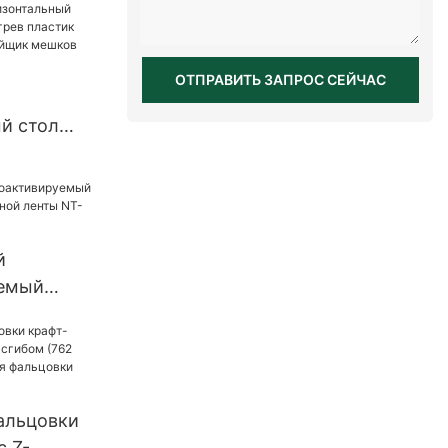
ОТПРАВИТЬ ЗАПРОС СЕЙЧАС
р
й стол
нагрев
-ленточный
ков
ина
й
емый
я бумажной
.0
альцовки
с Z-