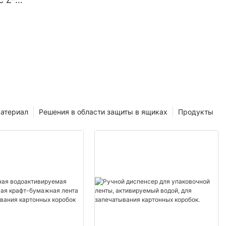
бом (762
ание для
фт-
атериал
Решения в области защиты в ящиках
Продукты