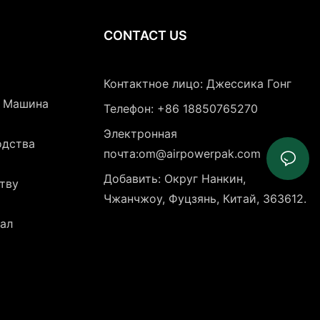
CONTACT US
Контактное лицо: Джессика Гонг
я Машина
Телефон: +86 18850765270
Электронная
одства
почта:om@airpowerpak.com
Добавить: Округ Нанкин,
тву
Чжанчжоу, Фуцзянь, Китай, 363612.
ал