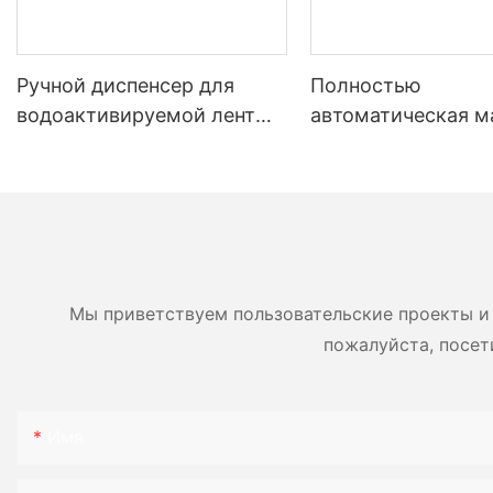
Ручной диспенсер для
Полностью
водоактивируемой ленты
автоматическая 
для эффективной упаковки
для производства
картонных коробок NT-800
бумаги YJNPACK
Мы приветствуем пользовательские проекты и 
пожалуйста, посет
Имя