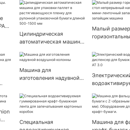
е
PA
Малый разме
Цилиндрическая
горизонтальны
автоматическая машина
непрерывный 
для упаковки паллет в
пластик мини
растягивающуюся
запайщик меш
пленку для рулонной
запайщик маш
Машина для
упаковочной бумаги
Электрически
изготовления надувной
длиной 500-1500 мм
водоактивиру
воздушной колонны
шина
диспенсер дл
ленты NT-AT 3
hion
я
Специальная
Машина для ф
а
водоактивируемая
крафт-бумаги 