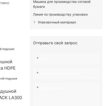
Машина для производства сотовой
ктивно
бумаги
Линия по производству упаковки
Упаковочный материал
Отправьте свой запрос
Имя
ушной
ка HDPE
Электронное Письмо
Содержание
здушной
ACK LA300