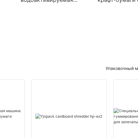
гуммированная крафт-
образным сги
бумажная лента для
мм). Оборудов
запечатывания
фальцовки кра
картонных коробок
бумаги.
Упаковочный м