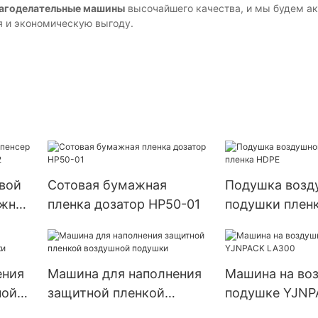
агоделательные машины
высочайшего качества, и мы будем а
я и экономическую выгоду.
овой
Сотовая бумажная
Подушка возд
ажной
пленка дозатор HP50-01
подушки плен
ения
Машина для наполнения
Машина на во
ной
защитной пленкой
подушке YJNP
воздушной подушки