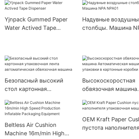
Yjnpack Gummed Paper
Надувные воздушны
Water Actived Tape
столбцы. Машина N
Dispenser
NPA01
Безопасный высокий
Высокоскоростная
стол картонная
обвязочная машина
упаковочная лента
Автоматическая ма
автоматическая
для упаковки в
обвязочная машина
картонные коробки
OEM Kraft Paper Cus
Beltless Air Cushion
пустота наполнител
Machine 16m/min High
упаковочная машин