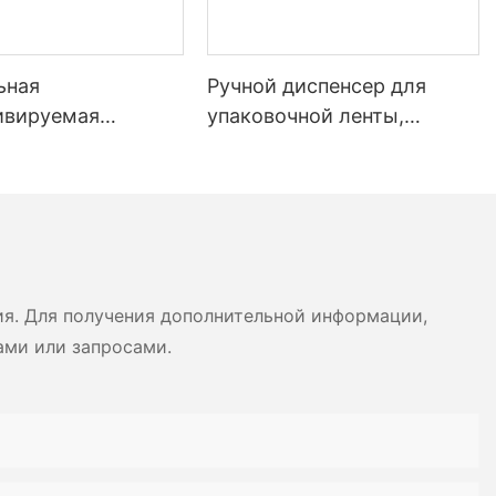
ьная
Ручной диспенсер для
ивируемая
упаковочной ленты,
ванная крафт-
активируемый водой, для
я лента для
запечатывания картонных
ывания картонных
коробок.
ия. Для получения дополнительной информации,
ами или запросами.