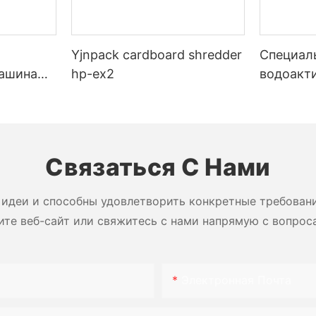
Yjnpack cardboard shredder
Специал
машина
hp-ex2
водоакт
 сотовой
гуммиро
бумажна
запечат
коробок
Связаться С Нами
идеи и способны удовлетворить конкретные требован
ите веб-сайт или свяжитесь с нами напрямую с вопрос
Электронная Почта