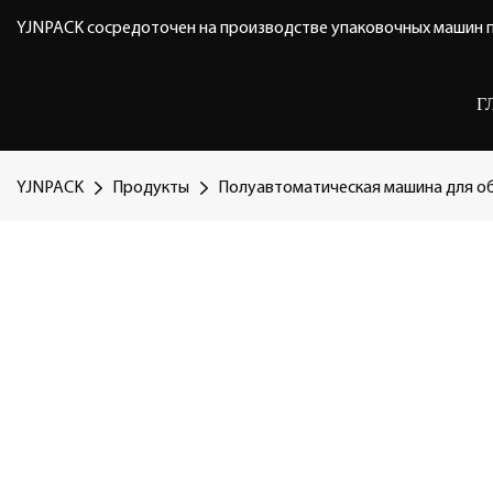
YJNPACK сосредоточен на производстве упаковочных машин п
Г
YJNPACK
Продукты
Полуавтоматическая машина для о