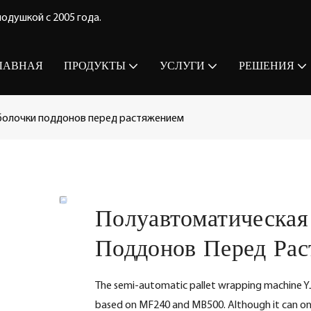
одушкой с 2005 года.
ЛАВНАЯ
ПРОДУКТЫ
УСЛУГИ
РЕШЕНИЯ
болочки поддонов перед растяжением
Полуавтоматическа
Поддонов Перед Ра
The semi-automatic pallet wrapping machine YJ
based on MF240 and MB500. Although it can only