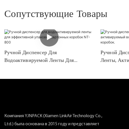
Сопутствующие Товары
Ручной Диспенсер Для
Ручной Дис
Водоактивируемой Ленты Для
Ленты, Акт
Эффективной Упаковки Картонных
Запечатыва
Коробок NT-800
Компания YJNPACK (Xiamen LinkAir Technology Co.,
Ltd.) была основана в 2015 году и представляет