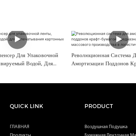
пенсер Для Упаковочной
Революционная Система Д
ивируемый Водой, Для
Амортизации Поддонов К
ния Картонных Коробок.
Бумагой, Предназначенная
Массового Производства 
Логистических Условиях.
QUICK LINK
PRODUCT
ГЛАВНАЯ
Воздушная Подушка
Продукты
Бумажная Ленточная М