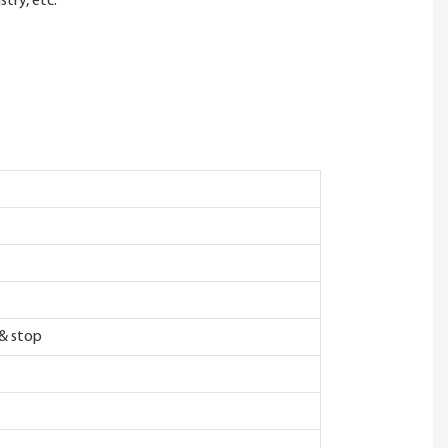
try, etc.
 & stop