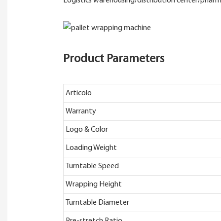
Logistics warehousing/distribution center/pharmac
Product Parameters
Articolo
Warranty
Logo & Color
Loading Weight
Turntable Speed
Wrapping Height
Turntable Diameter
Pre-stretch Ratio