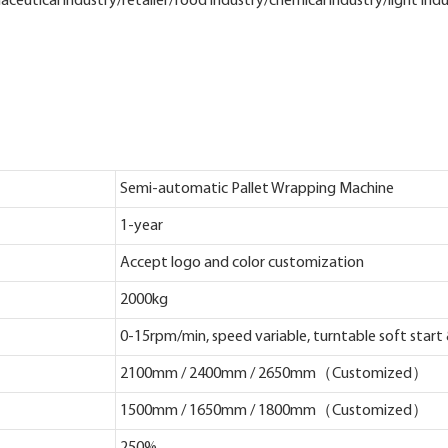
eutical industry/retailer/food industry/chemical industry/light indus
Semi-automatic Pallet Wrapping Machine
1-year
Accept logo and color customization
2000kg
0-15rpm/min, speed variable, turntable soft start
2100mm / 2400mm / 2650mm（Customized）
1500mm / 1650mm / 1800mm（Customized）
250%