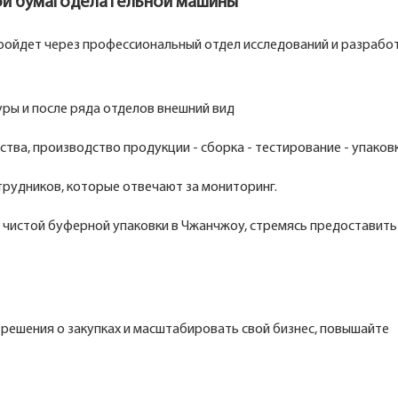
ой бумагоделательной машины
пройдет через профессиональный отдел исследований и разработ
уры и после ряда отделов внешний вид
ва, производство продукции - сборка - тестирование - упаковк
рудников, которые отвечают за мониторинг.
 чистой буферной упаковки в Чжанчжоу, стремясь предоставить
решения о закупках и масштабировать свой бизнес, повышайте