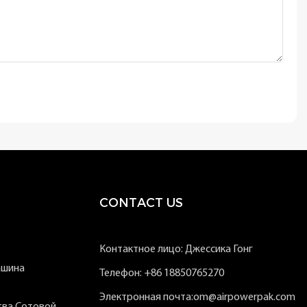
CONTACT US
Контактное лицо: Джессика Гонг
ашина
Телефон: +86 18850765270
Электронная почта:om@airpowerpak.com