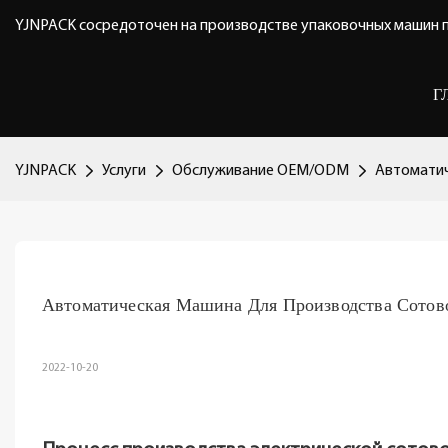
YJNPACK сосредоточен на производстве упаковочных машин п
Г
YJNPACK
Услуги
Обслуживание OEM/ODM
Автоматич
Автоматическая Машина Для Производства Сото
2022-10-20