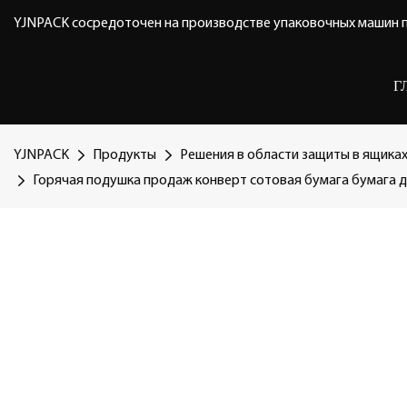
YJNPACK сосредоточен на производстве упаковочных машин п
Г
YJNPACK
Продукты
Решения в области защиты в ящика
Горячая подушка продаж конверт сотовая бумага бумага д