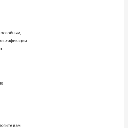
ослойным,
льсификации
в.
ые
огите вам