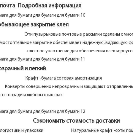
я почта Подробная информация
ющее закрытие клея
 Эти пузырьковые почтовые рассылки сделаны с мног
ельное закрытие обеспечивает надежную, видающую фа
 плотное уплотнение для обеспечения всех корпусо
ный и легкий
ботный Крафт -бумага сотовая амортизация
Конверты совершенно непрозрачны и защищают отправленн
опытных глаз.
 Сэкономить стоимость доставки
ресс -логистики и упаковки Натуральные крафт -соты пом