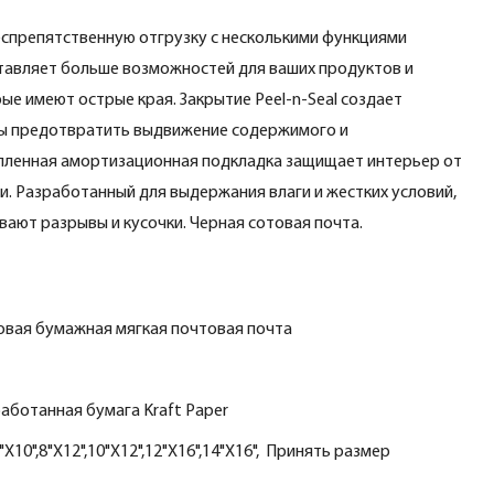
спрепятственную отгрузку с несколькими функциями
тавляет больше возможностей для ваших продуктов и
е имеют острые края. Закрытие Peel-n-Seal создает
бы предотвратить выдвижение содержимого и
епленная амортизационная подкладка защищает интерьер от
и. Разработанный для выдержания влаги и жестких условий,
вают разрывы и кусочки. Черная сотовая почта.
овая бумажная мягкая почтовая почта
аботанная бумага Kraft Paper
6"X10",8"X12",10"X12",12"X16",14"X16", Принять размер