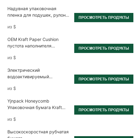
массового производства в
Надувная упаковочная
логистических условиях.
пленка для подушек, рулон
ПРОСМОТРЕТЬ ПРОДУКТЫ
20*7 см.
из
$
OEM Kraft Paper Cushion
пустота наполнителя
ПРОСМОТРЕТЬ ПРОДУКТЫ
упаковочная машина
из
$
Электрический
водоактивируемый
ПРОСМОТРЕТЬ ПРОДУКТЫ
диспенсер для бумажной
из
$
ленты NT-AT 3.0
Yjnpack Honeycomb
Упаковочная бумага Kraft
ПРОСМОТРЕТЬ ПРОДУКТЫ
Paper упаковочная упаковка
из
$
рулон
Высокоскоростная рубчатая