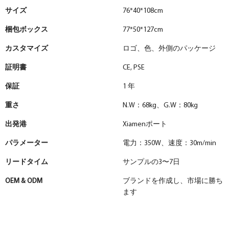
サイズ
76*40*108cm
梱包ボックス
77*50*127cm
カスタマイズ
ロゴ、色、外側のパッケージ
証明書
CE, PSE
保証
1 年
重さ
N.W：68kg、G.W：80kg
出発港
Xiamenポート
パラメーター
電力：350W、速度：30m/min
リードタイム
サンプルの3〜7日
OEM & ODM
ブランドを作成し、市場に勝ち
ます