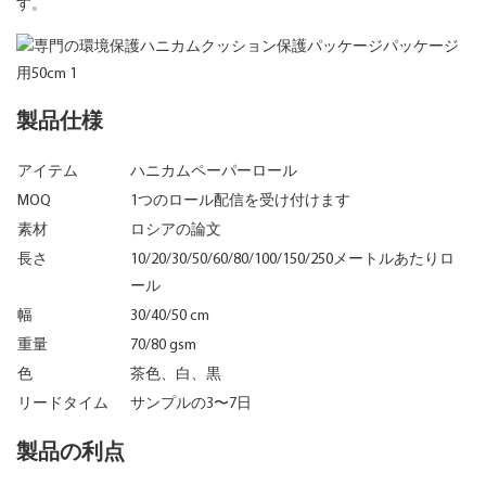
す。
製品仕様
アイテム
ハニカムペーパーロール
MOQ
1つのロール配信を受け付けます
素材
ロシアの論文
長さ
10/20/30/50/60/80/100/150/250メートルあたりロ
ール
幅
30/40/50 cm
重量
70/80 gsm
色
茶色、白、黒
リードタイム
サンプルの3〜7日
製品の利点