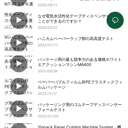
か?
2025
09
11
なぜ電気水活性化テープディスペンサーを選ぶ
ことができるのですか？
2025
05
21
ハニカムペーパーラップ卵の高高度テスト
2023
07
17
パッケージ用の最も競争力のある価格ホワイト
エアクッションマシンMA400
2021
09
26
ペーパーバブルフィルム対PEプラスチックフィ
ルムパッケージ
2023
11
17
パッケージング用のゴムテープディスペンサー
フォールテスト
2023
07
06
Yjnpack Paper Cushion Machine System：機