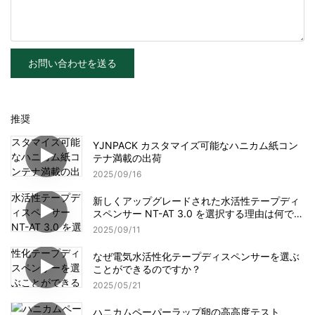
お問い合わせを送る
推奨
YJNPACK カスタマイズ可能なハニカム紙コン
テナ満載の出荷
2025
09
16
新しくアップグレードされた水活性テープディ
スペンサー NT-AT 3.0 を選択する理由は何です
か?
2025
09
11
なぜ電気水活性化テープディスペンサーを選ぶ
ことができるのですか？
2025
05
21
ハニカムペーパーラップ卵の高高度テスト