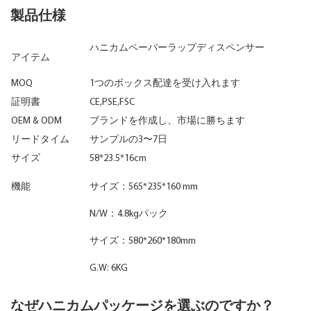
製品仕様
ハニカムペーパーラップディスペンサー
アイテム
MOQ
1つのボックス配達を受け入れます
証明書
CE,PSE,FSC
OEM & ODM
ブランドを作成し、市場に勝ちます
リードタイム
サンプルの3〜7日
サイズ
58*23.5*16cm
機能
サイズ：565*235*160 mm
N/W：4.8kgパック
サイズ：580*260*180mm
G.W: 6KG
なぜハニカムパッケージを選ぶのですか？