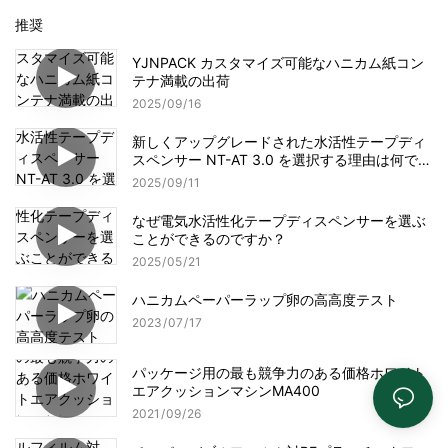
推奨
YJNPACK カスタマイズ可能なハニカム紙コン
テナ満載の出荷
2025
09
16
新しくアップグレードされた水活性テープディ
スペンサー NT-AT 3.0 を選択する理由は何です
か?
2025
09
11
なぜ電気水活性化テープディスペンサーを選ぶ
ことができるのですか？
2025
05
21
ハニカムペーパーラップ卵の高高度テスト
2023
07
17
パッケージ用の最も競争力のある価格ホワイト
エアクッションマシンMA400
2021
09
26