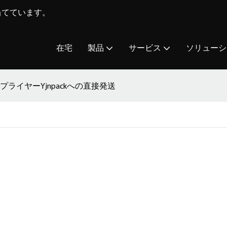
を当てています。
在宅
製品
サービス
ソリューシ
ライヤーYjnpackへの直接発送