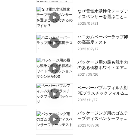
理由は何ですか?
なぜ電気水活性化テープデ
ィスペンサーを選ぶことが
できるのですか？
2025
05
21
ハニカムペーパーラップ卵
の高高度テスト
2023
07
17
パッケージ用の最も競争力
のある価格ホワイトエアク
ッションマシンMA400
2021
09
26
ペーパーバブルフィルム対
PEプラスチックフィルムパ
ッケージ
2023
11
17
パッケージング用のゴムテ
ープディスペンサーフォー
ルテスト
2023
07
06