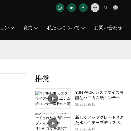
ョン
資力
私たちについて
お問い合わせ
推奨
YJNPACK カスタマイズ可
能なハニカム紙コンテナ満
載の出荷
2025
09
16
新しくアップグレードされ
た水活性テープディスペン
サー NT-AT 3.0 を選択する
2025
09
11