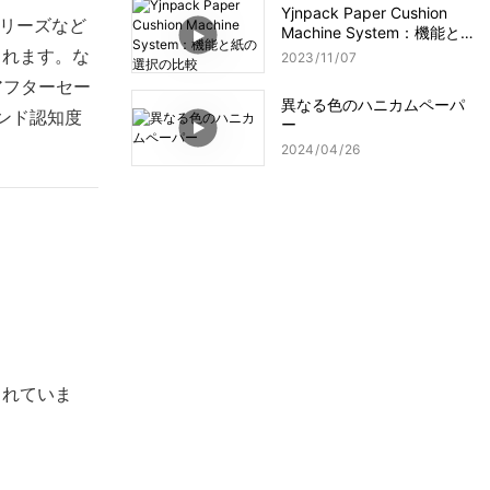
Yjnpack Paper Cushion
リーズなど
Machine System：機能と
紙の選択の比較
されます。な
2023
11
07
アフターセー
異なる色のハニカムペーパ
ランド認知度
ー
2024
04
26
されていま