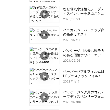
理由は何ですか?
なぜ電気水活性化テープデ
ィスペンサーを選ぶことが
できるのですか？
2025
05
21
ハニカムペーパーラップ卵
の高高度テスト
2023
07
17
パッケージ用の最も競争力
のある価格ホワイトエアク
ッションマシンMA400
2021
09
26
ペーパーバブルフィルム対
PEプラスチックフィルムパ
ッケージ
2023
11
17
パッケージング用のゴムテ
ープディスペンサーフォー
ルテスト
2023
07
06