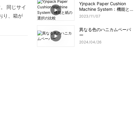
Yjnpack Paper Cushion
。 同じサイ
Machine System：機能と
紙の選択の比較
おり、箱が
2023
11
07
異なる色のハニカムペーパ
ー
2024
04
26