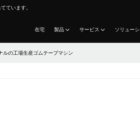
を当てています。
在宅
製品
サービス
ソリューシ
ナルの工場生産ゴムテープマシン