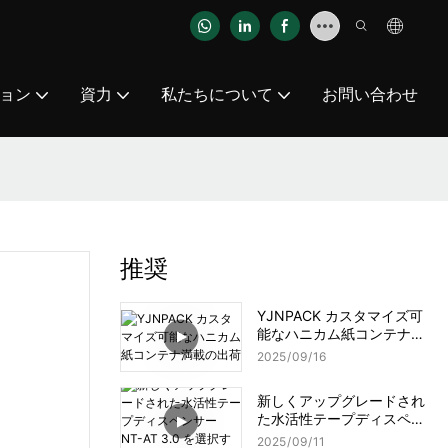
ョン
資力
私たちについて
お問い合わせ
推奨
YJNPACK カスタマイズ可
能なハニカム紙コンテナ満
載の出荷
2025
09
16
新しくアップグレードされ
た水活性テープディスペン
サー NT-AT 3.0 を選択する
2025
09
11