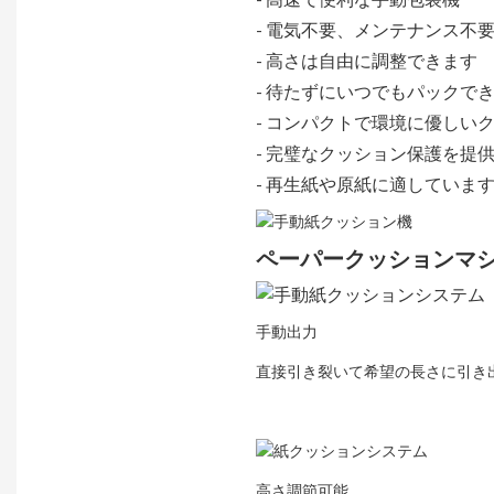
- 高速で便利な手動包装機
- 電気不要、メンテナンス不
- 高さは自由に調整できます
- 待たずにいつでもパックで
- コンパクトで環境に優しい
- 完璧なクッション保護を提
- 再生紙や原紙に適していま
ペーパークッションマシン 
手動出力
直接引き裂いて希望の長さに引き
高さ調節可能