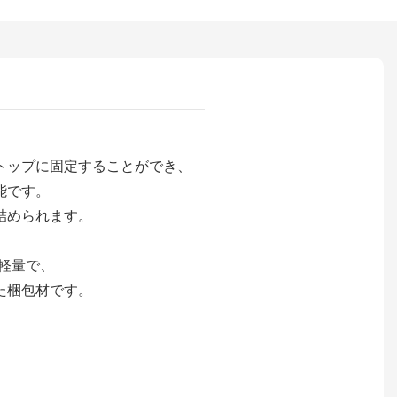
トップに固定することができ、
能です。
詰められます。
軽量で、
た梱包材です。