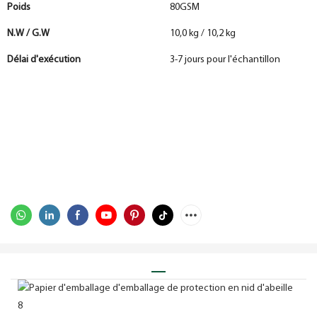
Poids
80GSM
N.W / G.W
10,0 kg / 10,2 kg
Délai d'exécution
3-7 jours pour l'échantillon