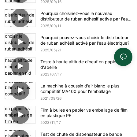
2025
09
16
Pourquoi choisiriez-vous le nouveau
distributeur de ruban adhésif activé par l'eau
amélioré NT-AT 3.0 ?
2025
09
11
Pourquoi pouvez-vous choisir le distributeur
de ruban adhésif activé par l'eau électrique?
2025
05
21
Teste à haute altitude d'oeuf en papier en nid
d'abeille
2023
07
17
La machine à coussin d'air blanc le plus
compétitif MA400 pour l'emballage
2021
09
26
Film à bulles en papier vs emballage de film
en plastique PE
2023
11
17
Test de chute de dispensateur de bande