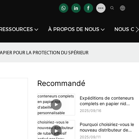
RESSOURCES
À PROPOS DE NOUS
NOUS CO
 PAPIER POUR LA PROTECTION DU SPÉRIEUR
Recommandé
Expéditions de conteneurs
complets en papier nid
d'abeille personnalisable
2025
09
16
YJNPACK
Pourquoi choisiriez-vous le
nouveau distributeur de
ruban adhésif activé par
2025
09
11