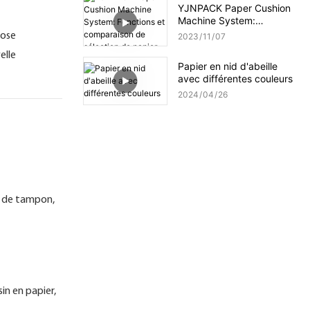
YJNPACK Paper Cushion
Machine System:
Fonctions et comparaison
pose
2023
11
07
de sélection de papier
elle
Papier en nid d'abeille
avec différentes couleurs
2024
04
26
ge de tampon,
sin en papier,