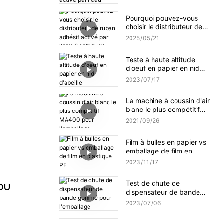
l'eau amélioré NT-AT 3.0 ?
Pourquoi pouvez-vous
choisir le distributeur de
ruban adhésif activé par
2025
05
21
l'eau électrique?
Teste à haute altitude
d'oeuf en papier en nid
d'abeille
2023
07
17
La machine à coussin d'air
blanc le plus compétitif
MA400 pour l'emballage
2021
09
26
Film à bulles en papier vs
emballage de film en
plastique PE
2023
11
17
Test de chute de
U 
dispensateur de bande
gommé pour l'emballage
2023
07
06