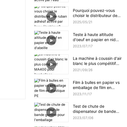
l'eau amélioré NT-AT 3.0 ?
Pourquoi pouvez-vous
choisir le distributeur de
ruban adhésif activé par
2025
05
21
l'eau électrique?
Teste à haute altitude
d'oeuf en papier en nid
d'abeille
2023
07
17
La machine à coussin d'air
blanc le plus compétitif
MA400 pour l'emballage
2021
09
26
Film à bulles en papier vs
emballage de film en
plastique PE
2023
11
17
Test de chute de
dispensateur de bande
gommé pour l'emballage
2023
07
06