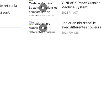
YJNPACK Paper Cushion
e retirer la
Machine System:
Fonctions et comparaison
ui sont
2023
11
07
de sélection de papier
Papier en nid d'abeille
avec différentes couleurs
2024
04
26