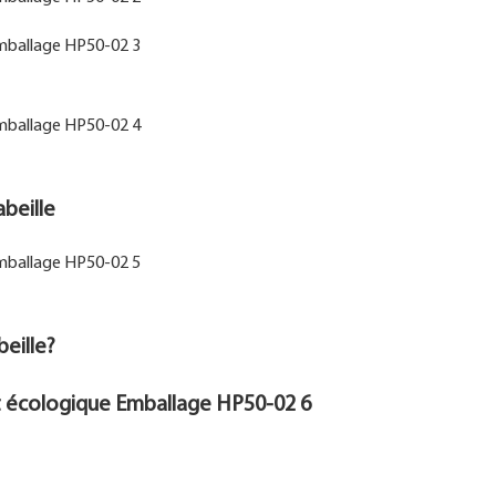
abeille
eille?