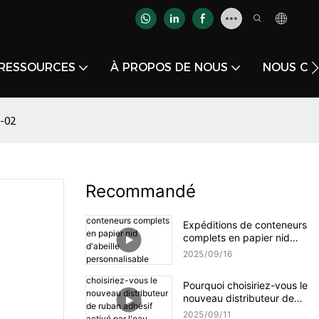
RESSOURCES
À PROPOS DE NOUS
NOUS CO
0-02
Recommandé
Expéditions de conteneurs
complets en papier nid
d'abeille personnalisable
2025
09
16
YJNPACK
Pourquoi choisiriez-vous le
nouveau distributeur de
ruban adhésif activé par
2025
09
11