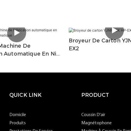
Broyeur De Carton YJ
Machine De
EX2
on Automatique En Nid
 Automatique
QUICK LINK
PRODUCT
Domicile
Coussin D'air
Produits
Magnétophone