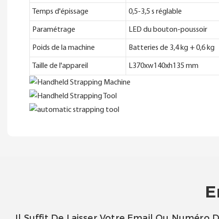
Temps d'épissage
0,5-3,5 s réglable
Paramétrage
LED du bouton-poussoir
Poids de la machine
Batteries de 3,4 kg + 0,6 kg
Taille de l'appareil
L370xw140xh135 mm
E
Il Suffit De Laisser Votre Email Ou Numéro