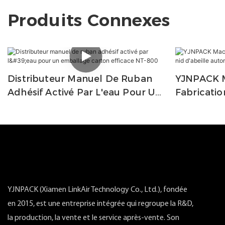
Produits Connexes
Distributeur Manuel De Ruban
YJNPACK 
Adhésif Activé Par L'eau Pour Un
Fabricati
Emballage Carton Efficace NT-
D'abeille
800
YJNPACK (Xiamen LinkAir Technology Co., Ltd.), fondée
en 2015, est une entreprise intégrée qui regroupe la R&D,
la production, la vente et le service après-vente. Son