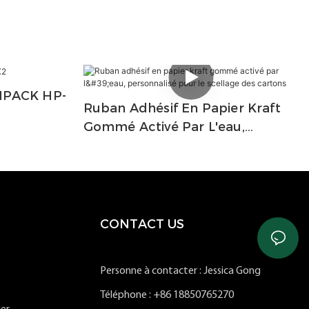
NPACK HP-
Ruban Adhésif En Papier Kraft
Gommé Activé Par L'eau,
Personnalisé Pour Le Scellage
Des Cartons
CONTACT US
Personne à contacter : Jessica Gong
Téléphone : +86 18850765270