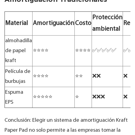
Protección
Material
Amortiguación
Costo
Reci
ambiental
almohadilla
de papel
⭐⭐⭐⭐
⭐⭐⭐⭐
✅✅✅✅✅
✅✅
kraft
Película de
⭐⭐⭐⭐
⭐⭐
❌❌
❌
burbujas
Espuma
⭐⭐⭐⭐⭐
⭐
❌❌❌
❌
EPS
Conclusión: Elegir un sistema de amortiguación Kraft
Paper Pad no solo permite a las empresas tomar la