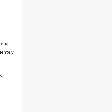
l que
ciente y
es