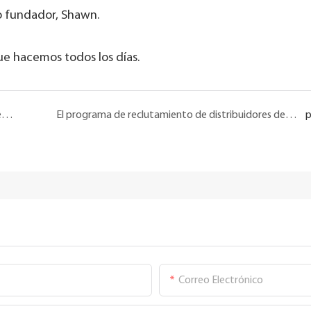
ro fundador, Shawn.
que hacemos todos los días.
Iniciativa Especial de Planificación Anual 2025 | Definiendo nuestra cultura de equipo a través de un desafío real en la isla de Gulangyu
El programa de reclutamiento de distribuidores de NRTEC para 2026 se lanzó oficialmente
p
Correo Electrónico