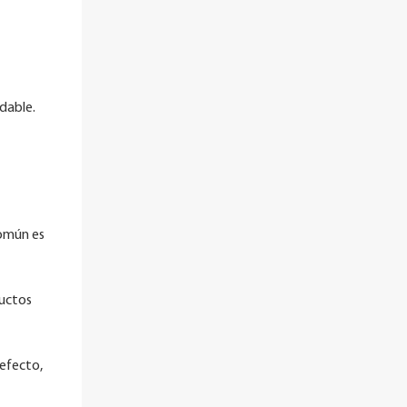
dable.
común es
ductos
 efecto,