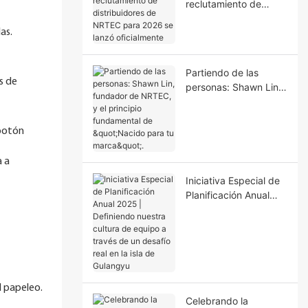
reclutamiento de
distribuidores de
as.
NRTEC para 2026 se
lanzó oficialmente
Partiendo de las
s de
personas: Shawn Lin,
fundador de NRTEC, y
el principio
fundamental de
 botón
"Nacido para tu
marca".
a a
Iniciativa Especial de
Planificación Anual
2025 | Definiendo
nuestra cultura de
equipo a través de un
desafío real en la isla
de Gulangyu
l papeleo.
Celebrando la