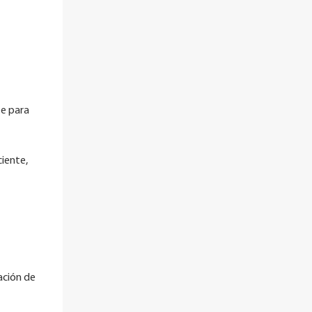
te para
ciente,
ación de