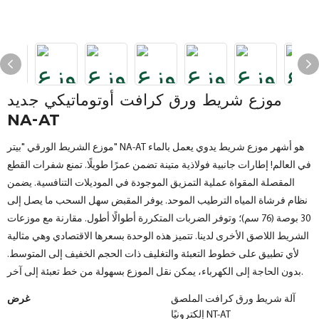
موزع شريط ورق كرافت أوتوماتيكي جديد
NA-AT
موزع الشريط الورقي "بيتر" NA-AT هو أشهر موزع شريط يدوي يعمل بالماء
في العالم! إطارات جانبية فولاذية متينة تضمن عمرًا طويلًا. تمنع شفرات القطع
المقصلة المقواة عملية التمزيق الموجودة في الموديلات التنافسية. يضمن
نظام فرشاة المياه الترطيب الموحد. يوفر المقبض سهل السحب ما يصل إلى
30 بوصة (76 سم)؛ وتوفر الضربات المتكررة أطوالًا أطول. مقارنة مع موزعات
الشريط اللاصق الأخرى لدينا. تتميز هذه الوحدة بسعرها الاقتصادي وهي مثالية
لأي تطبيق على خطوط التعبئة والتغليف ذات الحجم الخفيف إلى المتوسط.
بدون الحاجة إلى الكهرباء، يمكن نقل الموزع بسهولة من خط تعبئة إلى آخر.
آلة شريط ورق كرافت الملصق
غرض
إلكترونيًا NT-AT