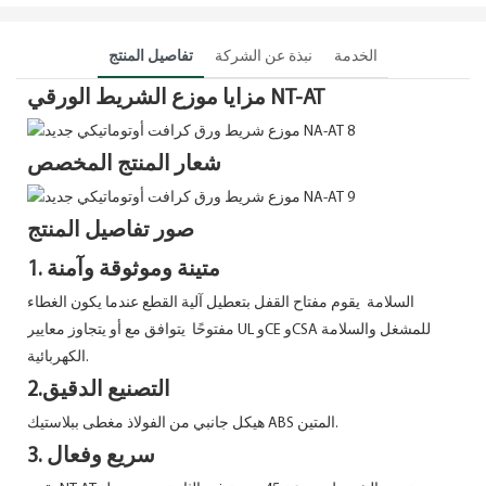
الخدمة
نبذة عن الشركة
تفاصيل المنتج
مزايا موزع الشريط الورقي NT-AT
شعار المنتج المخصص
صور تفاصيل المنتج
1. متينة وموثوقة وآمنة
السلامة
يقوم مفتاح القفل بتعطيل آلية القطع عندما يكون الغطاء
مفتوحًا
يتوافق مع أو يتجاوز معايير UL وCE وCSA للمشغل والسلامة
الكهربائية.
2.التصنيع الدقيق
هيكل جانبي من الفولاذ مغطى ببلاستيك ABS المتين.
3. سريع وفعال