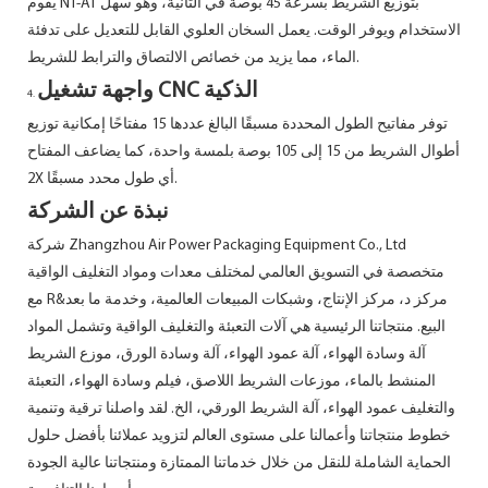
يقوم NT-AT بتوزيع الشريط بسرعة 45 بوصة في الثانية، وهو سهل
الاستخدام ويوفر الوقت. يعمل السخان العلوي القابل للتعديل على تدفئة
الماء، مما يزيد من خصائص الالتصاق والترابط للشريط.
واجهة تشغيل CNC الذكية
4.
توفر مفاتيح الطول المحددة مسبقًا البالغ عددها 15 مفتاحًا إمكانية توزيع
أطوال الشريط من 15 إلى 105 بوصة بلمسة واحدة، كما يضاعف المفتاح
2X أي طول محدد مسبقًا.
نبذة عن الشركة
شركة Zhangzhou Air Power Packaging Equipment Co., Ltd
متخصصة في التسويق العالمي لمختلف معدات ومواد التغليف الواقية
مع R&مركز د، مركز الإنتاج، وشبكات المبيعات العالمية، وخدمة ما بعد
البيع. منتجاتنا الرئيسية هي آلات التعبئة والتغليف الواقية وتشمل المواد
آلة وسادة الهواء، آلة عمود الهواء، آلة وسادة الورق، موزع الشريط
المنشط بالماء، موزعات الشريط اللاصق، فيلم وسادة الهواء، التعبئة
والتغليف عمود الهواء، آلة الشريط الورقي، الخ. لقد واصلنا ترقية وتنمية
خطوط منتجاتنا وأعمالنا على مستوى العالم لتزويد عملائنا بأفضل حلول
الحماية الشاملة للنقل من خلال خدماتنا الممتازة ومنتجاتنا عالية الجودة