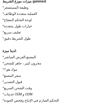
ميزات موزع الشريط gummed:
*وظيفة المستشعر
*العملية متعددة الوظائف
*لوحة التحكم المفتاح
*خيارات طول متعددة
*تغليف سريع
*طول الشريط دقيق
لدينا ميزة:
*المصنع العرض المباشر
*مخزون كبير ، جاهز للشحن
*موك هو 1
*سعر المصنع
*قبول التصدير
*وقت الشحن السريع
*خدمات OEM و ODM
*التحكم الصارم في الإنتاج وفحص الجودة