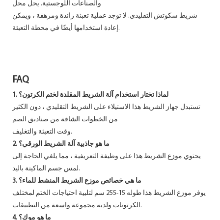
والصناعات اللوجستية. يحل محل
شريط سكوتش التقليدي. لا توجد عملية تعبئة زائدة ومرهقة ، ويمكن
إعادة استخدامها أيضًا في محطة التعبئة.
FAQ
1. لماذا تختار استخدام آلة الشريط المقلدة لختم الكرتون؟
تستبدل جهاز الشريط هذا الاستيلاء على الشريط التقليدي ، دون الكثير
من الخطوات الشاقة من صناديق الصم
وقت التعبئة والتغليف.
2. ما هو جاذبية آلة الشريط الورقي؟
يحتوي موزع الشريط هذا على وظيفة التعريفية ، مما يلغي الحاجة إلى
لمس جسم الماكينة باليد.
3. ما هي خصائص موزع الشريط المنشط للماء؟
يوفر موزع الشريط هذا طوله 15-255 سم لتلبية احتياجات الختم لمختلف
الكرتونات ولديه مجموعة واسعة من التطبيقات.
4. ما هو موك؟