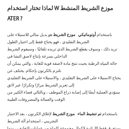
موزع الشريط المنشط
لماذا تختار استخدام W
ATER
?
باستخدام
أوتوماتيكي
موزع الشريط
هو بديل مثالي للاستيلاء على
الشريط التقليدي ، فهو يحتاج فقط إلى اختيار الطول
تريد ذلك ، وسوف يقطع الشريط الذي تريده تلقائيًا ، وسيقوم الشريط
الداخلي بسرعة بإنتاج لاصق النشا في
حالة المياه الرطبة بحيث تنتج مادة لاصقة قوية للغاية ، والتي يمكن أن
تلتزم بالكرتون بإحكام. يختلف عن
يحتاج الاستيلاء على الشريط التقليدي ، والاستيلاء على الشريط التقليدي
إلى تعزيز الشريط مرارًا وتكرارًا. غير لائق
ستؤدي العملية أيضًا إلى إصابة ذراع الموظف ، وبالتالي قضاء الكثير من
الوقت والعمالة والمصروفات الطبية.
باستخدام
تم تنشيط الماء
موزع الشريط
لإغلاق الكرتون ، بعد الاختبار
التجريبي ، استخدام آلة الشريط
يستغرق فقط 20 ثانية لإكمال مجموعة كاملة من عمليات التغليف ، بينما