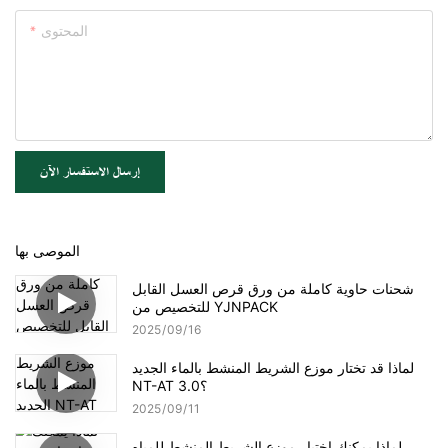
المحتوى
إرسال الاستفسار الآن
الموصى بها
شحنات حاوية كاملة من ورق قرص العسل القابل
للتخصيص من YJNPACK
2025
09
16
لماذا قد تختار موزع الشريط المنشط بالماء الجديد
NT-AT 3.0؟
2025
09
11
لماذا يمكنك اختيار موزع الشريط المنشط للمياه