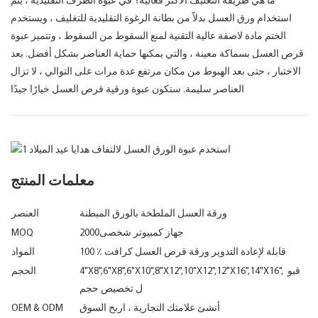
ما هي طريقة التغليف الأكثر فعالية؟ في عبوة الظرف التقليدية ، يتم
استخدام ورق العسل بدلاً من بطانة الرغوة التقليدية للتغليف ، ويستخدم
الختم مادة لاصقة عالية التقنية لمنع السقوط من السقوط ، وتتميز عبوة
قرص العسل بسماكة معينة ، والتي يمكنها حماية العناصر بشكل أفضل. بعد
الاختبار ، حتى بعد الهبوط من مكان مرتفع عدة مرات على التوالي ، لا تزال
العناصر سليمة. ستكون عبوة ورقية قرص العسل خيارًا جيدًا
معلمات المنتج
ورقة العسل الملطخة بالورق المبطنة
العنصر
جهاز كمبيوتر شخصى2000
MOQ
100 ٪ قابلة لإعادة التدوير ورقة قرص العسل كرافت
المواد
4"X8",6"X8",6"X10",8"X12",10"X12",12"X16",14"X16", قبو
الحجم
ل تخصيص حجم
أنشئ علامتك التجارية ، اربح السوق
OEM & ODM