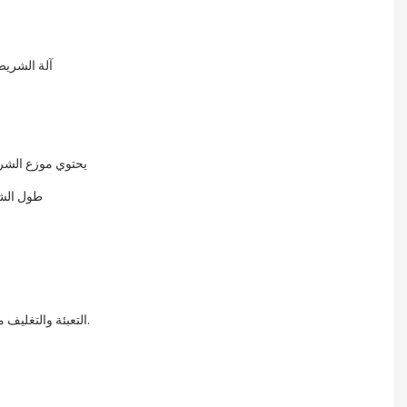
آلة الشريط الأوتوماتيكية النشطة بالماء، في وضع الضبط، يمكنها تفريغ الورق تلقائيًا، وتحسين التعبئة والتغليف
يحتوي موزع الشريط اللاصق التلقائي للمياه على ثلاثة أوضاع. يمكن للوضع الفردي اختيار أطوال مختلفة لإنتاج المحدد
الوضع التلقائي هو تحديد طول واحد، ويتم إنتاج الأطوال الأخرى تلقائيًا. الوضع الثابت
طول ال
التعبئة والتغليف من الورق المقوى، مع اللزوجة القوية والكفاءة العالية، مما يقلل من وقت التعبئة والتغليف.