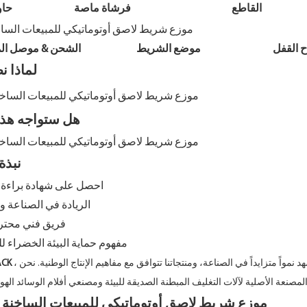
القاطع
فرشاة ماصة
حاوي
اح القفل موضع الشريط الشحن & موصل المس
لماذا ن
هل ستواجه هذ
نبذة
احصل على شهادة براءة 
2. الريادة في الصناعة
3. فريق فني مح
4. مفهوم حماية البيئة الخضراء 
شركة 