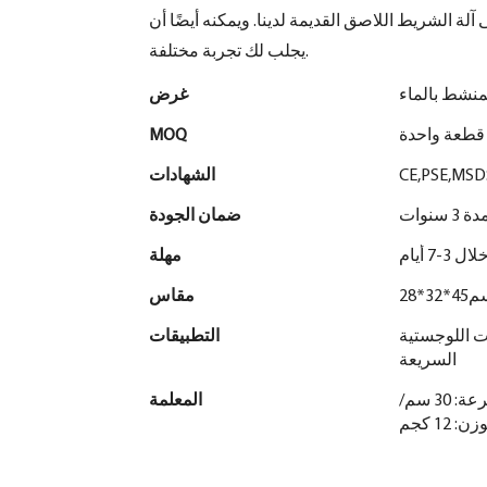
آلة الشريط اللاصق القديمة لدينا. ويمكنه أيضًا أن
يجلب لك تجربة مختلفة.
غرض
قطعة واحدة
MOQ
CE,PSE,MSD
الشهادات
سنوات
ضمان الجودة
-7 أيام
مهلة
4*32*28
مقاس
ات اللوجستية
التطبيقات
السريعة
الجهد: 210-230 فولت عرض الشريط: 4-8 سم الطاقة: 200 واط السرعة: 30 سم/
المعلمة
: 12 كجم