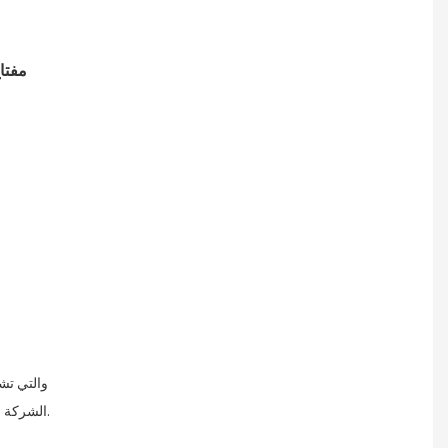
مفت
، والتي تشهد نمواً متزايداً في الصناعة، ومنتجاتنا تتوافق مع مفاهيم الإنتاج الوطنية. نحن
الشركة المصنعة الأصلية لآلات التغليف المبطنة الصديقة للبيئة ومصنعي أفلام الوسائد الهوائية بخبرة 16 عامًا.