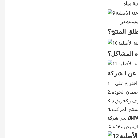
ة مياه
تشعر
طلق المنتج؟
ه المشاكل؟
 عن الشركة
اختراع علي
1、
 وضمان الجودة
ترف و&فريق د
للمنتج المركب
YJNPACK
نحن