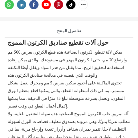
تفاصيل المنتج
حول آلات تقطيع صناديق الكرتون المموج
يمكن لآلة تقطيع الكرتون الصناعية هذه قطع الكرتون بعرض 500 مم
وارتفاع 20 مم، حتى الكرتون المهدر في مستودعك، والذي يمكن إعادة
استخدامه لتحقيق الربح، مما يقلل من هدر المواد ويقلل أيضًا التكلفة
والوقت الذي يقضيه في معالجة صناديق الكرتون هذه.
تحتوي الماكينة على أخدود سكين بعرض 5 مم ومحرك يعمل بشكل
مستمر، بما في ذلك أسطوانة القطع، والتي يمكنها قطع معظم الورق
المقوى، وتعمل بسرعة متوسطة تبلغ 15 مترًا في الدقيقة، مما يمكنها
إكمال أعمال القطع في وقت قصير.
آلة تمزيق علب الكرتون المموج الصناعية هذه سهلة التشغيل للغاية، ولا
تتطلب تدريبًا يدويًا، وهي مزودة بصندوق تنظيف قصاصات الورق لسهولة
التنظيف لاحقًا. تتميز بميزان شفاف وأزرار تغذية وإرجاع مرنة، بما في
ذلك زر طوارئ. تتميز بمرونة استخدامها، وهي مناسبة أكثر للصناعات