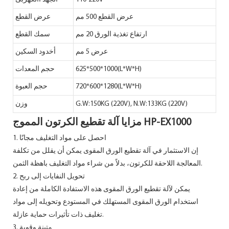
عرض القطع 500 مم
عرض القطع
ارتفاع تغذية الورق 20 مم
سمك القطع
عرض 5 مم
أخدود السكين
625*500*1000(L*W*H)
حجم المعدات
720*600*1280(L*W*H)
حجم العبوة
G.W:150KG (220V), N.W:133KG (220V)
وزن
مزايا آلة تقطيع الكرتون المموج HP-EX1000
1. احصل على مواد التغليف مجانًا
إن الاستثمار في آلة تقطيع الورق المقوى يمكن أن يقلل من تكلفة
المعالجة اللاحقة للكرتون، بدلاً من شراء مواد التغليف باهظة الثمن.
2. تحويل النفايات إلى ربح
يمكن لآلة تقطيع الورق المقوى هذه الاستفادة الكاملة من إعادة
استخدام الورق المقوى المستهلك في المستودع وتحويله إلى مواد
تغليف ذات تأثيرات حماية عازلة.
3. متينة وقوية