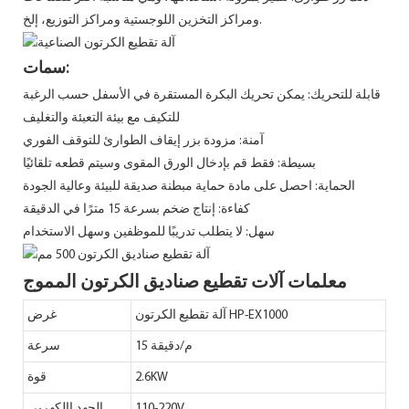
ومراكز التخزين اللوجستية ومراكز التوزيع، إلخ.
سمات:
قابلة للتحريك: يمكن تحريك البكرة المستقرة في الأسفل حسب الرغبة
للتكيف مع بيئة التعبئة والتغليف
آمنة: مزودة بزر إيقاف الطوارئ للتوقف الفوري
بسيطة: فقط قم بإدخال الورق المقوى وسيتم قطعه تلقائيًا
الحماية: احصل على مادة حماية مبطنة صديقة للبيئة وعالية الجودة
كفاءة: إنتاج ضخم بسرعة 15 مترًا في الدقيقة
سهل: لا يتطلب تدريبًا للموظفين وسهل الاستخدام
معلمات آلات تقطيع صناديق الكرتون المموج
آلة تقطيع الكرتون HP-EX1000
غرض
15 م/دقيقة
سرعة
2.6KW
قوة
110-220V
الجهد االكهربى