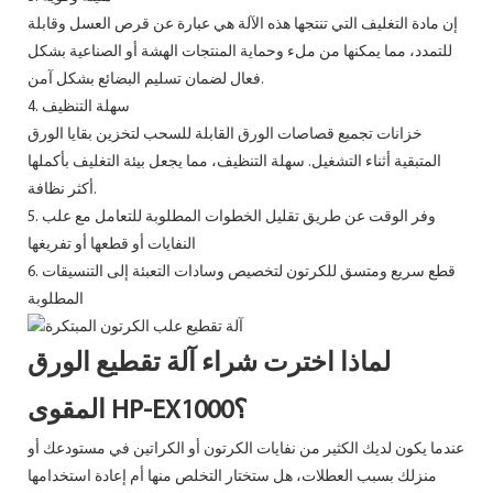
إن مادة التغليف التي تنتجها هذه الآلة هي عبارة عن قرص العسل وقابلة
للتمدد، مما يمكنها من ملء وحماية المنتجات الهشة أو الصناعية بشكل
فعال لضمان تسليم البضائع بشكل آمن.
4. سهلة التنظيف
خزانات تجميع قصاصات الورق القابلة للسحب لتخزين بقايا الورق
المتبقية أثناء التشغيل. سهلة التنظيف، مما يجعل بيئة التغليف بأكملها
أكثر نظافة.
5. وفر الوقت عن طريق تقليل الخطوات المطلوبة للتعامل مع علب
النفايات أو قطعها أو تفريغها
6. قطع سريع ومتسق للكرتون لتخصيص وسادات التعبئة إلى التنسيقات
المطلوبة
لماذا اخترت شراء آلة تقطيع الورق
المقوى HP-EX1000؟
عندما يكون لديك الكثير من نفايات الكرتون أو الكراتين في مستودعك أو
منزلك بسبب العطلات، هل ستختار التخلص منها أم إعادة استخدامها