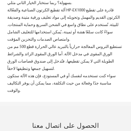
بسهولة؟ ربما ستختار الخيار الثاني مثلي.
آلة تقطيع الكرتون الصناعية والفعّالة HP-EX1000 قادرة على تقطيع
الكرتون القديم والمهمل وتحويله إلى مواد تغليف ورقية متينة وصديقة
للبيئة. تُستخدم على نطاق واسع في الشحن السريع وحماية المنتجات.
سواءً كانت سلعًا هشة أو ثمينة، يُمكن استخدامها للتغليف الشامل
وامتصاص الصدمات والتخزين المؤقت.
تستطيع التروس المعالجة حرارياً بالتبريد عالي الحرارة قطع 500 مم من
الورق المقوى في مدخل الآلة. أما الورق المقوى الزائد والشرائط
الطويلة التي لا يمكن تقطيعها، فتُدخل إلى صندوق قصاصات الورق
لتسهيل جمعها وتنظيفها لاحقاً.
سواء كنت تستخدمه لنفسك أو في المستودع، فإن هذه الآلة ستكون
مناسبة جدًا وفعالة من حيث التكلفة، مما يمكن أن يوفر التكاليف
والوقت.
الحصول على اتصال معنا