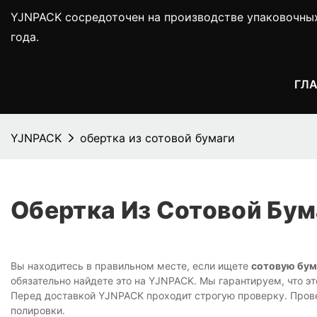
YJNPACK сосредоточен на производстве упаковочны
года.
ГЛ
YJNPACK
обертка из сотовой бумаги
Обертка Из Сотовой Бум
Вы находитесь в правильном месте, если ищете
сотовую бум
обязательно найдете это на YJNPACK. Мы гарантируем, что эт
Перед доставкой YJNPACK проходит строгую проверку. Прове
полировки.