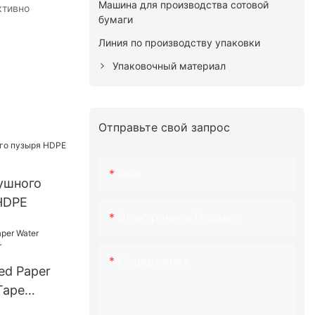
Машина для производства сотовой
ктивно
бумаги
Линия по производству упаковки
Упаковочный материал
Отправьте свой запрос
Имя
ушного
HDPE
Электронное Письмо
Содержание
ed Paper
Tape