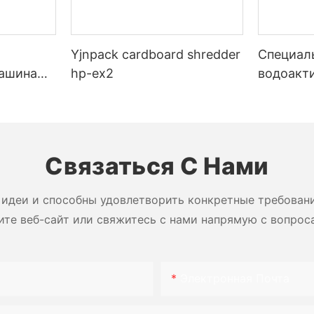
Yjnpack cardboard shredder
Специал
машина
hp-ex2
водоакт
 сотовой
гуммиро
бумажна
запечат
коробок
Связаться С Нами
идеи и способны удовлетворить конкретные требован
ите веб-сайт или свяжитесь с нами напрямую с вопрос
Электронная Почта