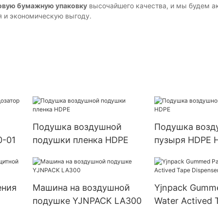
овую бумажную упаковку
высочайшего качества, и мы будем а
я и экономическую выгоду.
Подушка воздушной
Подушка возд
0-01
подушки пленка HDPE
пузыря HDPE 
ения
Машина на воздушной
Yjnpack Gumm
подушке YJNPACK LA300
Water Actived 
Dispenser