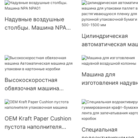
Надувные воздушные
столбцы. Машина NPA
NPA01
Цилиндрическая
автоматическая ма
для упаковки паллет
растягивающуюся
пленку для рулонно
Машина для
упаковочной бумаги
Высокоскоростная
изготовления надув
длиной 500-1500 м
обвязочная машина
воздушной колонны
Автоматическая машина
для упаковки в
картонные коробки
OEM Kraft Paper Cushion
пустота наполнителя
Специальная
упаковочная машина
водоактивируемая