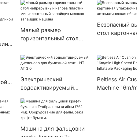
Безопасный в
Малый размер
стол картонна
горизонтальный стол
упаковочная л
шина
непрерывный нагрев
автоматическ
 в
пластик мини-ленточный
обвязочная м
запайщик мешков
й
запайщик машина
Электрический
Beltless Air Cu
ной
м
водоактивируемый
Machine 16m/m
диспенсер для бумажной
Speed Product
ленты NT-AT 3.0
Inflatable Pack
Equipment
Машина для фальцовки
крафт-бумаги с Z-