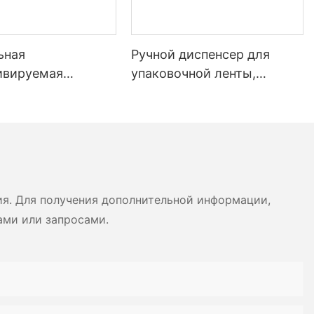
ьная
Ручной диспенсер для
ивируемая
упаковочной ленты,
ванная крафт-
активируемый водой, для
я лента для
запечатывания картонных
ывания картонных
коробок.
ия. Для получения дополнительной информации,
ами или запросами.