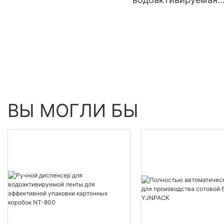
гуммированная краф
бумажная лента для
запечатывания
картонных коробок
ВЫ МОГЛИ БЫ