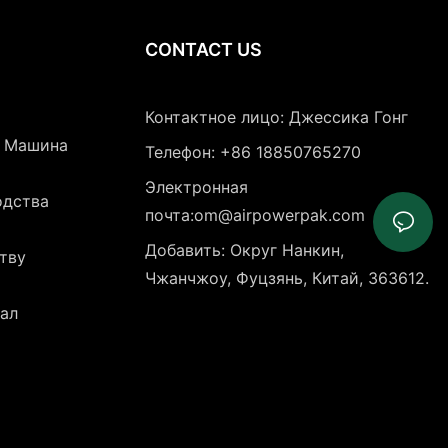
CONTACT US
Контактное лицо: Джессика Гонг
я Машина
Телефон: +86 18850765270
Электронная
одства
почта:om@airpowerpak.com
Добавить: Округ Нанкин,
тву
Чжанчжоу, Фуцзянь, Китай, 363612.
ал