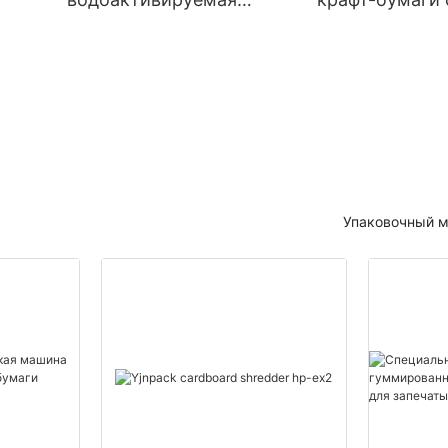
гуммированная крафт-
образным сги
бумажная лента для
мм). Оборудов
запечатывания
фальцовки кра
картонных коробок
бумаги.
Упаковочный м