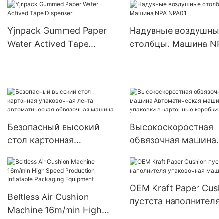
Yjnpack Gummed Paper
Надувные воздушны
Water Actived Tape
столбцы. Машина N
Dispenser
NPA01
Безопасный высокий
Высокоскоростная
стол картонная
обвязочная машина
упаковочная лента
Автоматическая ма
автоматическая
для упаковки в
обвязочная машина
картонные коробки
OEM Kraft Paper Cus
Beltless Air Cushion
пустота наполнител
Machine 16m/min High
упаковочная машин