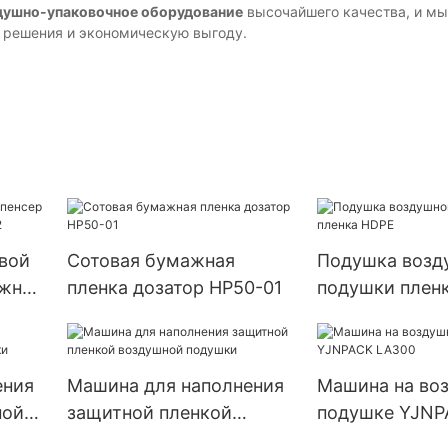
душно-упаковочное оборудование
высочайшего качества, и мы
е решения и экономическую выгоду.
овой
Сотовая бумажная
Подушка возд
ажной
пленка дозатор HP50-01
подушки плен
ения
Машина для наполнения
Машина на во
ной
защитной пленкой
подушке YJNP
воздушной подушки