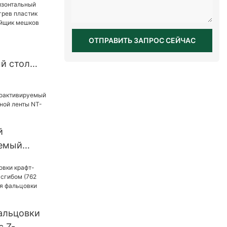
ОТПРАВИТЬ ЗАПРОС СЕЙЧАС
р
й стол
нагрев
-ленточный
ков
ина
й
емый
я бумажной
.0
альцовки
с Z-