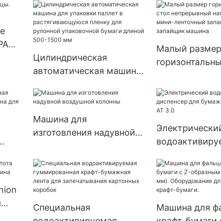
е
PA
Малый разме
Цилиндрическая
горизонтальны
автоматическая машина
непрерывный 
для упаковки паллет в
пластик мини
растягивающуюся
запайщик меш
пленку для рулонной
запайщик маш
Машина для
упаковочной бумаги
Электрически
изготовления надувной
длиной 500-1500 мм
водоактивиру
воздушной колонны
шина
диспенсер дл
ленты NT-AT 3
hion
я
Специальная
Машина для ф
а
водоактивируемая
крафт-бумаги 