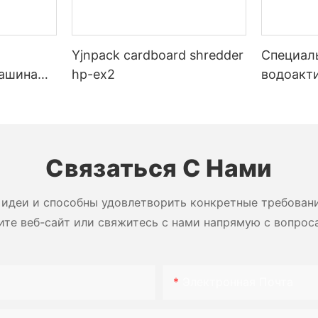
Yjnpack cardboard shredder
Специал
машина
hp-ex2
водоакт
 сотовой
гуммиро
бумажна
запечат
коробок
Связаться С Нами
идеи и способны удовлетворить конкретные требован
ите веб-сайт или свяжитесь с нами напрямую с вопрос
Электронная Почта