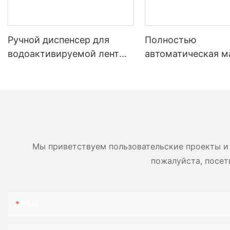
Ручной диспенсер для
Полностью
водоактивируемой ленты
автоматическая 
для эффективной упаковки
для производства
картонных коробок NT-800
бумаги YJNPACK
Мы приветствуем пользовательские проекты и 
пожалуйста, посет
Имя