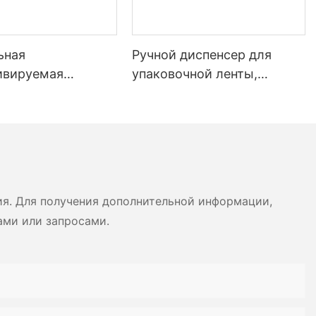
ьная
Ручной диспенсер для
ивируемая
упаковочной ленты,
ванная крафт-
активируемый водой, для
я лента для
запечатывания картонных
ывания картонных
коробок.
ия. Для получения дополнительной информации,
ами или запросами.