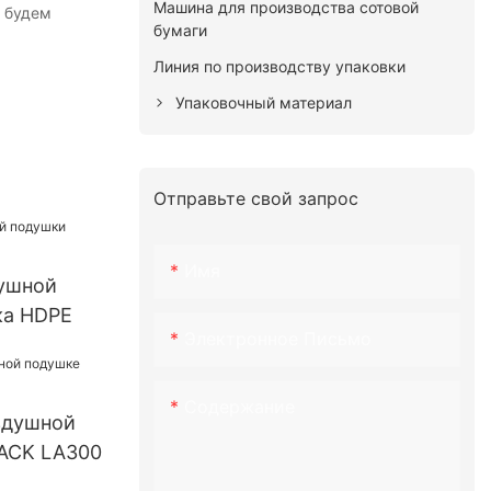
Машина для производства сотовой
 будем
бумаги
Линия по производству упаковки
Упаковочный материал
Отправьте свой запрос
Имя
ушной
ка HDPE
Электронное Письмо
Содержание
здушной
ACK LA300