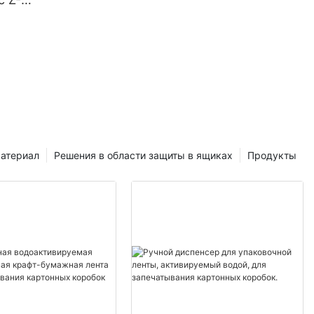
бом (762
ание для
фт-
атериал
Решения в области защиты в ящиках
Продукты