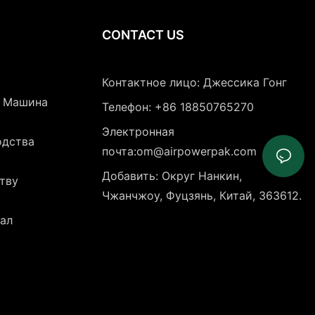
CONTACT US
Контактное лицо: Джессика Гонг
я Машина
Телефон: +86 18850765270
Электронная
одства
почта:om@airpowerpak.com
Добавить: Округ Нанкин,
тву
Чжанчжоу, Фуцзянь, Китай, 363612.
ал