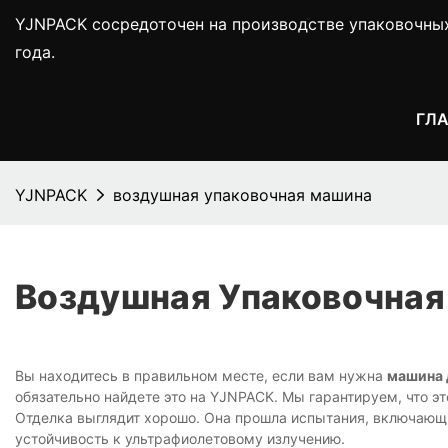
YJNPACK сосредоточен на производстве упаковочны
года.
ГЛ
YJNPACK
воздушная упаковочная машина
Воздушная Упаковочна
Вы находитесь в правильном месте, если вам нужна
машина 
обязательно найдете это на YJNPACK. Мы гарантируем, что эт
Отделка выглядит хорошо. Она прошла испытания, включающи
устойчивость к ультрафиолетовому излучению.