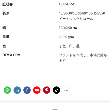
証明書
CE,PSE,FSC,
長さ
10/20/30/50/60/80/100/150/250
メートルあたりロール
幅
30/40/50 cm
重量
70/80 gsm
色
茶色、白、黒
OEM & ODM
ブランドを作成し、市場に勝ち
ます