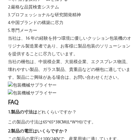
2.厳格な品質検査システム
3.プロフェッショナルな研究開発精神
4.中国ブランドの構築に尽力
5.専門メーカー
当社は、16 年の経験を持つ環境に優しいクッション包装機のオ
リジナル製造業者であり、お客様に製品包装のソリューション
を提供することに尽力しています。
当社の梱包は、中規模企業、大規模企業、エクスプレス物流、
壊れやすい製品、ガラス製品、貴重品などの梱包に適していま
す。製品にご興味がある場合は、お問い合わせください。
FAQ
1.
製品の
寸法は
どれくらいですか？
この製品の寸法は65*65*38CM((L*W*H))です。
2.製品の電圧はいくらですか？
この製品の電圧は100/240Vで、産業用途に適しています。