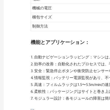
機械の電圧
梱包サイズ
制御方法
機能とアプリケーション：
1. 自動ナビゲーションラッピング：マシ
2. 効率の改善：自動化されたプロセスで
3. 安全：緊急停止ボタンや衝突防止センサ
4. 情報監視：バッテリー電源監視があり、
5. 高速：フィルムラックは1.5〜5.5m/min
6. 柔軟性：パッケージングは​​サイトと巻
7. モジュラー設計：各モジュールの障害は