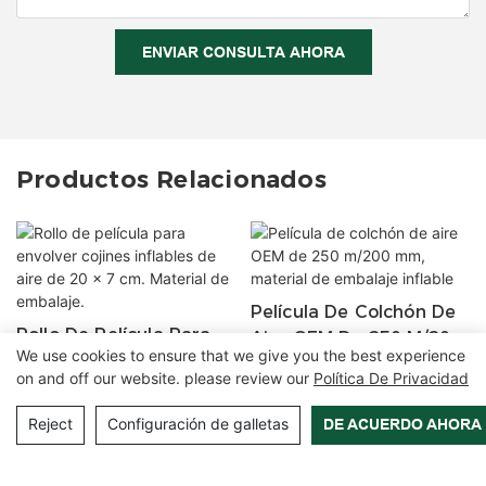
ENVIAR CONSULTA AHORA
Productos Relacionados
Película De Colchón De
Rollo De Película Para
Aire OEM De 250 M/200
We use cookies to ensure that we give you the best experience
Envolver Cojines
Mm, Material De
on and off our website. please review our
Política De Privacidad
Inflables De Aire De 20
Embalaje Inflable
X 7 Cm. Material De
Reject
Configuración de galletas
DE ACUERDO AHORA
Embalaje.
Copyright © 2026 Zhangzhou Air Power Packaging Equipment Co.,