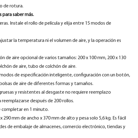
o de rotura.
s para saber más.
ras. Instale el rollo de película y elija entre 15 modos de
ustar la temperatura ni el volumen de aire, y la operación es
hón de aire opcional de varios tamaños: 200 x 100 mm, 200 x 130
chón de aire, tubo de colchón de aire.
5 modos de especificación inteligente, configuración con un botón,
bolsas de aire de diferentes formas y tamaños.
gruesas y resistentes al desgaste no requiere reemplazo
 reemplazarse después de 200 rollos.
de completar en 1 minuto.
 290 mm de ancho x 370 mm de alto y pesa solo 5,6 kg. Es fácil
ades de embalaje de almacenes, comercio electrónico, tiendas y