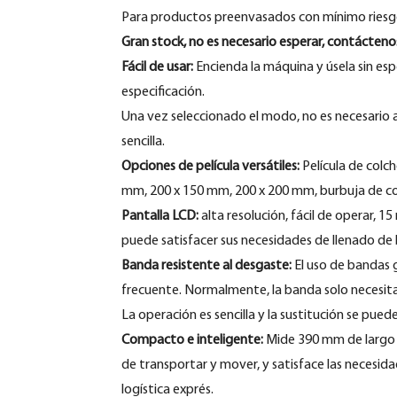
Para productos preenvasados ​​con mínimo riesg
Gran stock, no es necesario esperar, contácteno
Fácil de usar:
Encienda la máquina y úsela sin espe
especificación.
Una vez seleccionado el modo, no es necesario aj
sencilla.
Opciones de película versátiles:
Película de colc
mm, 200 x 150 mm, 200 x 200 mm, burbuja de col
Pantalla LCD:
alta resolución, fácil de operar, 1
puede satisfacer sus necesidades de llenado de 
Banda resistente al desgaste:
El uso de bandas 
frecuente. Normalmente, la banda solo necesita
La operación es sencilla y la sustitución se pue
Compacto e inteligente:
Mide 390 mm de largo x
de transportar y mover, y satisface las necesid
logística exprés.