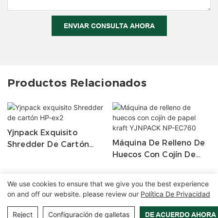
ENVIAR CONSULTA AHORA
Productos Relacionados
Yjnpack Exquisito
Máquina De Relleno De
Shredder De Cartón
Huecos Con Cojín De
HP-Ex2
Papel Kraft YJNPACK
NP-EC760
We use cookies to ensure that we give you the best experience
on and off our website. please review our
Política De Privacidad
Copyright © 2026 Zhangzhou Air Power Packaging Equipment Co.,
Ltd. |
Mapa del sitio
|
Política de privacidad
Reject
Configuración de galletas
DE ACUERDO AHORA